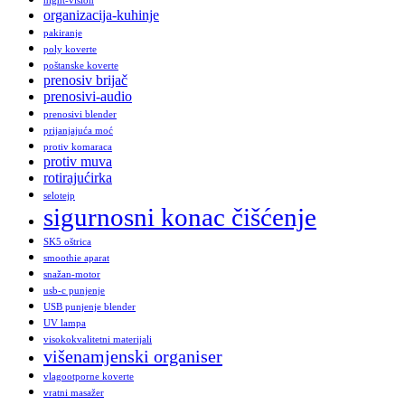
night-vision
organizacija-kuhinje
pakiranje
poly koverte
poštanske koverte
prenosiv brijač
prenosivi-audio
prenosivi blender
prijanjajuća moć
protiv komaraca
protiv muva
rotirajućirka
selotejp
sigurnosni konac čišćenje
SK5 oštrica
smoothie aparat
snažan-motor
usb-c punjenje
USB punjenje blender
UV lampa
visokokvalitetni materijali
višenamjenski organiser
vlagootporne koverte
vratni masažer