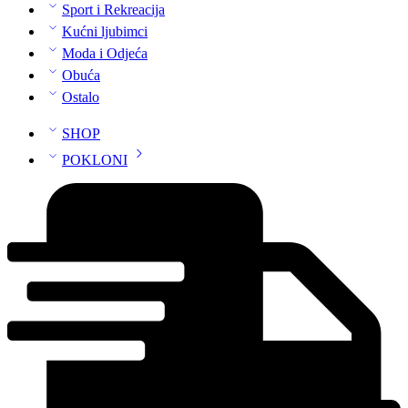
Sport i Rekreacija
Kućni ljubimci
Moda i Odjeća
Obuća
Ostalo
SHOP
POKLONI