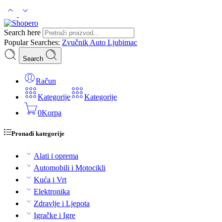
Search here
Popular Searches:
Zvučnik
Auto
Ljubimac
Search
Račun
Kategorije
Kategorije
0
Korpa
Pronađi kategorije
Alati i oprema
Automobili i Motocikli
Kuća i Vrt
Elektronika
Zdravlje i Ljepota
Igračke i Igre