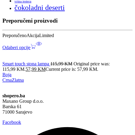
vrtna testera
čokoladni deserti
Preporučeni proizvodi
Preporučeno
Akcija
Limited
Odaberi opcije
Smart touch stona lampa
115,99
KM
Original price was:
115,99 KM.
57,99
KM
Current price is: 57,99 KM.
Boja
Crna
Zlatna
shopero.ba
Maxano Group d.o.o.
Barska 61
71000 Sarajevo
Facebook