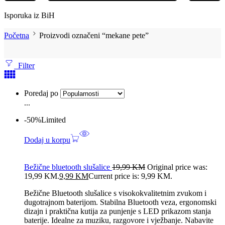
Isporuka iz BiH
Početna
Proizvodi označeni “mekane pete”
Filter
Poredaj po
...
-50%
Limited
Dodaj u korpu
Bežične bluetooth slušalice
19,99
KM
Original price was:
19,99 KM.
9,99
KM
Current price is: 9,99 KM.
Bežične Bluetooth slušalice s visokokvalitetnim zvukom i
dugotrajnom baterijom. Stabilna Bluetooth veza, ergonomski
dizajn i praktična kutija za punjenje s LED prikazom stanja
baterije. Idealne za muziku, razgovore i vježbanje. Nabavite