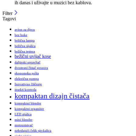
ih danas i uživajte u muzici bez kablova.
Filter
Tagovi
avion za djecu
bez buke
bežična lampa
bežična sijalica
bežična testera
bežični uvijač kose
daljinski upravljač
dvostrani čistač prozora
ekonomska pošta
električna pumpa
Inovativno čišćenje
insekti kontrola
kompaktan dizajn čistača
kompaktni blender
kompaktni organizer
LED sijalica
mini blender
motousisivač
nehrđajući čelik sjeckalica