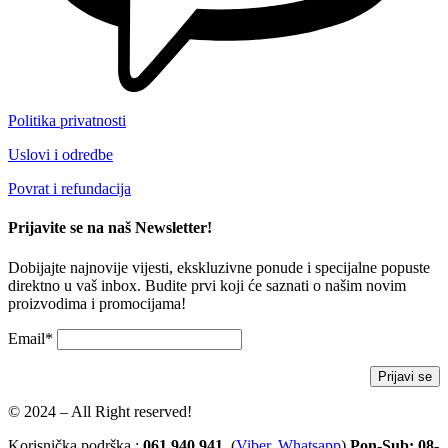
Politika privatnosti
Uslovi i odredbe
Povrat i refundacija
Prijavite se na naš Newsletter!
Dobijajte najnovije vijesti, ekskluzivne ponude i specijalne popuste
direktno u vaš inbox. Budite prvi koji će saznati o našim novim
proizvodima i promocijama!
Email*
© 2024 – All Right reserved!
Korisnička podrška :
061 940 941
(
Viber
,
Whatsapp
)
Pon-Sub: 08-