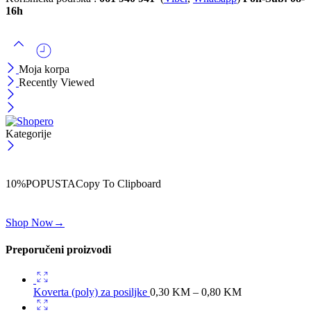
16h
Moja korpa
Recently Viewed
Kategorije
ČEKAJ!
Uzmi svojih -10% na prvu porudžbinu!
10%POPUSTA
Copy To Clipboard
Koristi kod iznad i ostvari 10% popusta na svoju prvu porudžbinu.
Shop Now
→
Preporučeni proizvodi
Koverta (poly) za posiljke
0,30
KM
–
0,80
KM