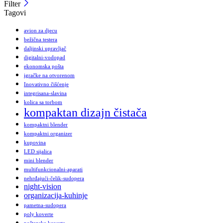
Filter
Tagovi
avion za djecu
bežična testera
daljinski upravljač
digitalni-vodopad
ekonomska pošta
igračke na otvorenom
Inovativno čišćenje
integrisana-slavina
kolica sa torbom
kompaktan dizajn čistača
kompaktni blender
kompaktni organizer
kupovina
LED sijalica
mini blender
multifunkcionalni-aparati
nehrđajući-čelik-sudopera
night-vision
organizacija-kuhinje
pametna-sudopera
poly koverte