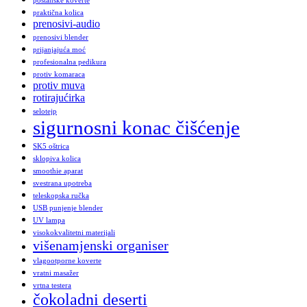
poštanske koverte
praktična kolica
prenosivi-audio
prenosivi blender
prijanjajuća moć
profesionalna pedikura
protiv komaraca
protiv muva
rotirajućirka
selotejp
sigurnosni konac čišćenje
SK5 oštrica
sklopiva kolica
smoothie aparat
svestrana upotreba
teleskopska ručka
USB punjenje blender
UV lampa
visokokvalitetni materijali
višenamjenski organiser
vlagootporne koverte
vratni masažer
vrtna testera
čokoladni deserti