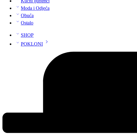
Kućni ljubimci
Moda i Odjeća
Obuća
Ostalo
SHOP
POKLONI