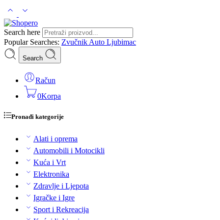
Search here
Popular Searches:
Zvučnik
Auto
Ljubimac
Search
Račun
0
Korpa
Pronađi kategorije
Alati i oprema
Automobili i Motocikli
Kuća i Vrt
Elektronika
Zdravlje i Ljepota
Igračke i Igre
Sport i Rekreacija