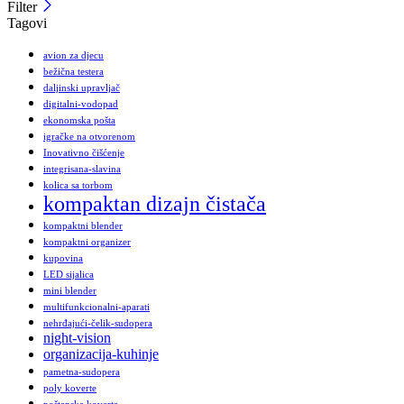
Filter
Tagovi
avion za djecu
bežična testera
daljinski upravljač
digitalni-vodopad
ekonomska pošta
igračke na otvorenom
Inovativno čišćenje
integrisana-slavina
kolica sa torbom
kompaktan dizajn čistača
kompaktni blender
kompaktni organizer
kupovina
LED sijalica
mini blender
multifunkcionalni-aparati
nehrđajući-čelik-sudopera
night-vision
organizacija-kuhinje
pametna-sudopera
poly koverte