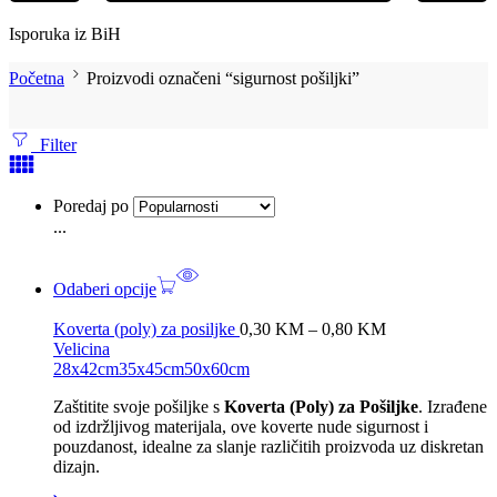
Isporuka iz BiH
Početna
Proizvodi označeni “sigurnost pošiljki”
Filter
Poredaj po
...
Odaberi opcije
Koverta (poly) za posiljke
0,30
KM
–
0,80
KM
Velicina
28x42cm
35x45cm
50x60cm
Zaštitite svoje pošiljke s
Koverta (Poly) za Pošiljke
. Izrađene
od izdržljivog materijala, ove koverte nude sigurnost i
pouzdanost, idealne za slanje različitih proizvoda uz diskretan
dizajn.