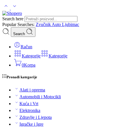
Search here
Popular Searches:
Zvučnik
Auto
Ljubimac
Search
Račun
Kategorije
Kategorije
0
Korpa
Pronađi kategorije
Alati i oprema
Automobili i Motocikli
Kuća i Vrt
Elektronika
Zdravlje i Ljepota
Igračke i Igre