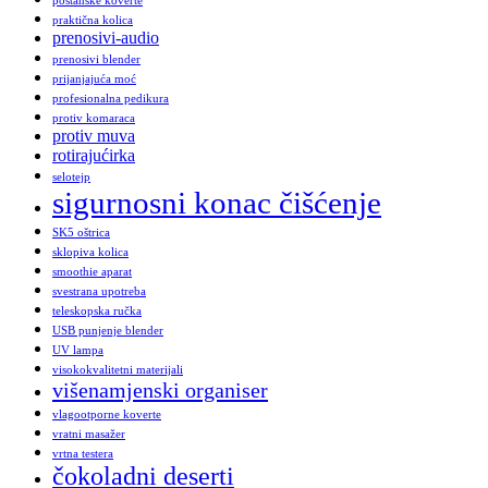
poštanske koverte
praktična kolica
prenosivi-audio
prenosivi blender
prijanjajuća moć
profesionalna pedikura
protiv komaraca
protiv muva
rotirajućirka
selotejp
sigurnosni konac čišćenje
SK5 oštrica
sklopiva kolica
smoothie aparat
svestrana upotreba
teleskopska ručka
USB punjenje blender
UV lampa
visokokvalitetni materijali
višenamjenski organiser
vlagootporne koverte
vratni masažer
vrtna testera
čokoladni deserti