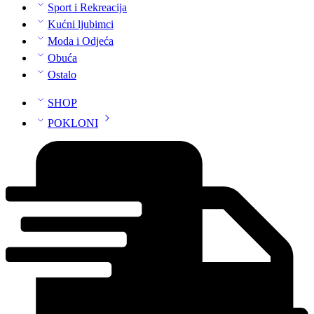
Sport i Rekreacija
Kućni ljubimci
Moda i Odjeća
Obuća
Ostalo
SHOP
POKLONI