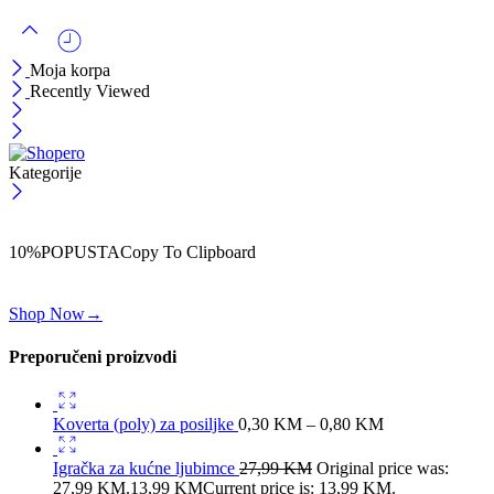
Moja korpa
Recently Viewed
Kategorije
ČEKAJ!
Uzmi svojih -10% na prvu porudžbinu!
10%POPUSTA
Copy To Clipboard
Koristi kod iznad i ostvari 10% popusta na svoju prvu porudžbinu.
Shop Now
→
Preporučeni proizvodi
Koverta (poly) za posiljke
0,30
KM
–
0,80
KM
Igračka za kućne ljubimce
27,99
KM
Original price was:
27,99 KM.
13,99
KM
Current price is: 13,99 KM.