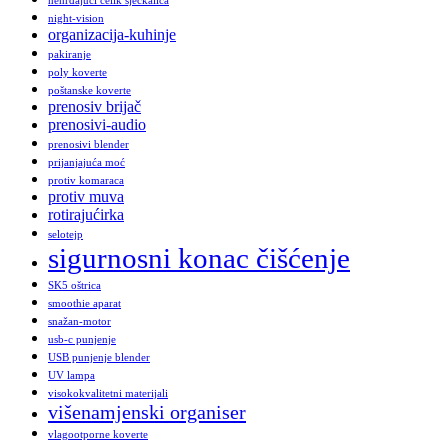
nehrđajući čelik sjeckalica
night-vision
organizacija-kuhinje
pakiranje
poly koverte
poštanske koverte
prenosiv brijač
prenosivi-audio
prenosivi blender
prijanjajuća moć
protiv komaraca
protiv muva
rotirajućirka
selotejp
sigurnosni konac čišćenje
SK5 oštrica
smoothie aparat
snažan-motor
usb-c punjenje
USB punjenje blender
UV lampa
visokokvalitetni materijali
višenamjenski organiser
vlagootporne koverte