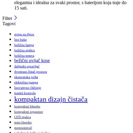
elegantna i idealna za svaki prostor, s baterijom koja traje do
15 sati.
Filter
Tagovi
avion za djecu
bez buke
bežična lampa
bežična sijalica
bežična testera
bežični uvijač kose
daljinski upravljač
dvostrani čistač prozora
ekonomska pošta
električna pumpa
Inovativno čišćenje
insekti kontrola
kompaktan dizajn čistača
kompaktni blender
kompaktni organizer
LED sijalica
mini blender
motousisivač