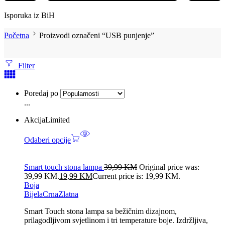
Isporuka iz BiH
Početna
Proizvodi označeni “USB punjenje”
Filter
Poredaj po
...
Akcija
Limited
Odaberi opcije
Smart touch stona lampa
39,99
KM
Original price was:
39,99 KM.
19,99
KM
Current price is: 19,99 KM.
Boja
Bijela
Crna
Zlatna
Smart Touch stona lampa sa bežičnim dizajnom,
prilagodljivom svjetlinom i tri temperature boje. Izdržljiva,