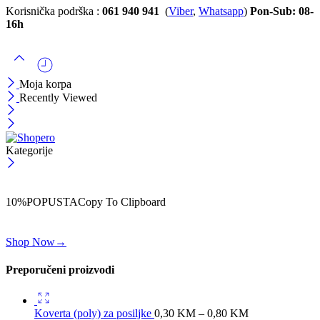
Korisnička podrška :
061 940 941
(
Viber
,
Whatsapp
)
Pon-Sub: 08-
16h
Moja korpa
Recently Viewed
Kategorije
ČEKAJ!
Uzmi svojih -10% na prvu porudžbinu!
10%POPUSTA
Copy To Clipboard
Koristi kod iznad i ostvari 10% popusta na svoju prvu porudžbinu.
Shop Now
→
Preporučeni proizvodi
Koverta (poly) za posiljke
0,30
KM
–
0,80
KM