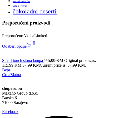
vratni masažer
vrtna testera
čokoladni deserti
Preporučeni proizvodi
Preporučeno
Akcija
Limited
Odaberi opcije
Smart touch stona lampa
115,99
KM
Original price was:
115,99 KM.
57,99
KM
Current price is: 57,99 KM.
Boja
Crna
Zlatna
shopero.ba
Maxano Group d.o.o.
Barska 61
71000 Sarajevo
Facebook