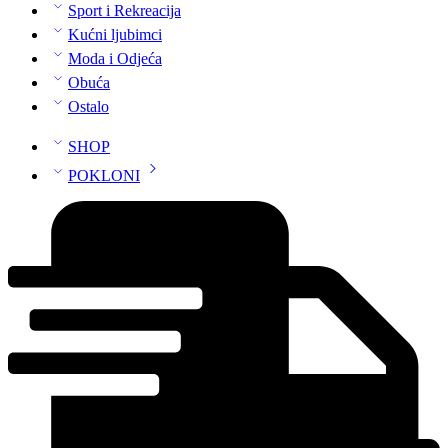
Sport i Rekreacija
Kućni ljubimci
Moda i Odjeća
Obuća
Ostalo
SHOP
POKLONI