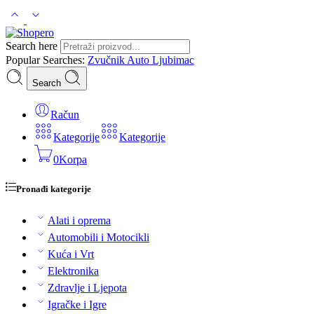
Search here
Popular Searches:
Zvučnik
Auto
Ljubimac
Search
Račun
Kategorije
Kategorije
0
Korpa
Pronađi kategorije
Alati i oprema
Automobili i Motocikli
Kuća i Vrt
Elektronika
Zdravlje i Ljepota
Igračke i Igre