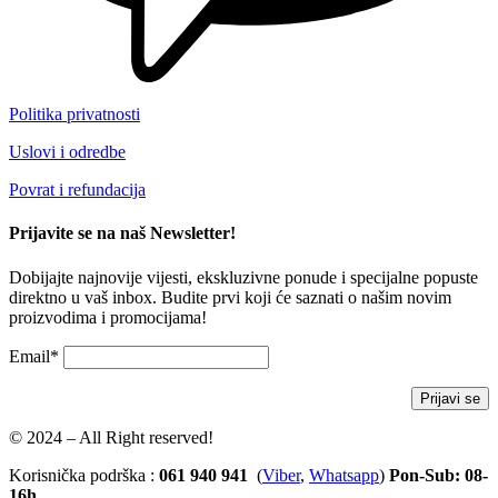
Politika privatnosti
Uslovi i odredbe
Povrat i refundacija
Prijavite se na naš Newsletter!
Dobijajte najnovije vijesti, ekskluzivne ponude i specijalne popuste
direktno u vaš inbox. Budite prvi koji će saznati o našim novim
proizvodima i promocijama!
Email*
© 2024 – All Right reserved!
Korisnička podrška :
061 940 941
(
Viber
,
Whatsapp
)
Pon-Sub: 08-
16h