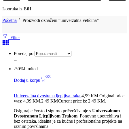
Isporuka iz BiH
Početna
Proizvodi označeni “univerzalna veličina”
Filter
Poredaj po
...
-50%
Limited
Dodaj u korpu
Univerzalna dvostrana ljepljiva traka
4,99
KM
Original price
was: 4,99 KM.
2,49
KM
Current price is: 2,49 KM.
Osigurajte čvrsto i sigurno pričvršćivanje s
Univerzalnom
Dvostranom Ljepljivom Trakom
. Ponovno upotrebljiva i
bez ostataka, idealna je za kućne i profesionalne projekte na
raznim površinama.