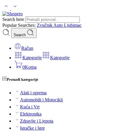
Search here
Popular Searches:
Zvučnik
Auto
Ljubimac
Search
Račun
Kategorije
Kategorije
0
Korpa
Pronađi kategorije
Alati i oprema
Automobili i Motocikli
Kuća i Vrt
Elektronika
Zdravlje i Ljepota
Igračke i Igre