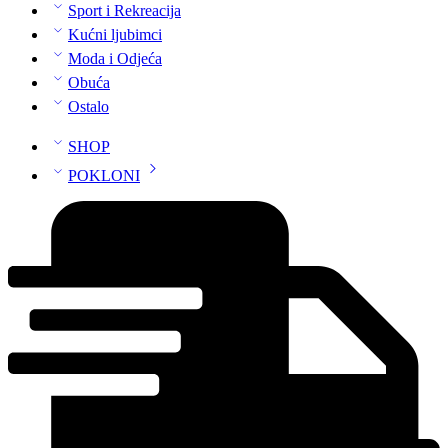
Sport i Rekreacija
Kućni ljubimci
Moda i Odjeća
Obuća
Ostalo
SHOP
POKLONI