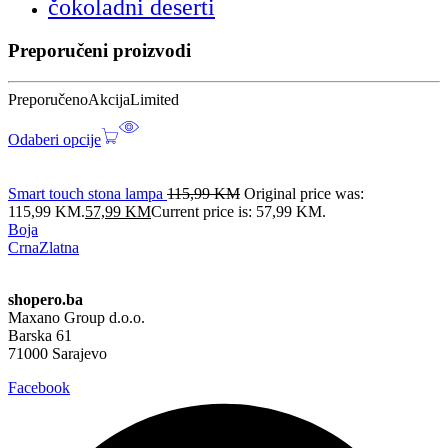
čokoladni deserti
Preporučeni proizvodi
Preporučeno
Akcija
Limited
Odaberi opcije
Smart touch stona lampa
115,99
KM
Original price was:
115,99 KM.
57,99
KM
Current price is: 57,99 KM.
Boja
Crna
Zlatna
shopero.ba
Maxano Group d.o.o.
Barska 61
71000 Sarajevo
Facebook