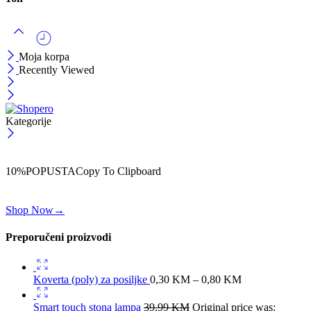
Moja korpa
Recently Viewed
Kategorije
ČEKAJ!
Uzmi svojih -10% na prvu porudžbinu!
10%POPUSTA
Copy To Clipboard
Koristi kod iznad i ostvari 10% popusta na svoju prvu porudžbinu.
Shop Now
→
Preporučeni proizvodi
Koverta (poly) za posiljke
0,30
KM
–
0,80
KM
Smart touch stona lampa
39,99
KM
Original price was: