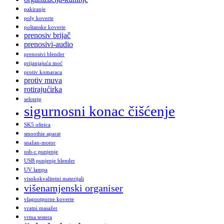
pakiranje
poly koverte
poštanske koverte
prenosiv brijač
prenosivi-audio
prenosivi blender
prijanjajuća moć
protiv komaraca
protiv muva
rotirajućirka
selotejp
sigurnosni konac čišćenje
SK5 oštrica
smoothie aparat
snažan-motor
usb-c punjenje
USB punjenje blender
UV lampa
visokokvalitetni materijali
višenamjenski organiser
vlagootporne koverte
vratni masažer
vrtna testera