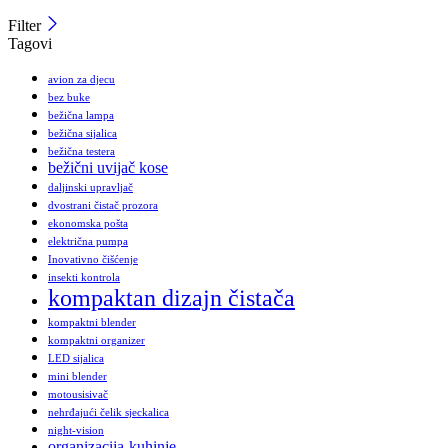
Filter
Tagovi
avion za djecu
bez buke
bežična lampa
bežična sijalica
bežična testera
bežični uvijač kose
daljinski upravljač
dvostrani čistač prozora
ekonomska pošta
električna pumpa
Inovativno čišćenje
insekti kontrola
kompaktan dizajn čistača
kompaktni blender
kompaktni organizer
LED sijalica
mini blender
motousisivač
nehrđajući čelik sjeckalica
night-vision
organizacija-kuhinje