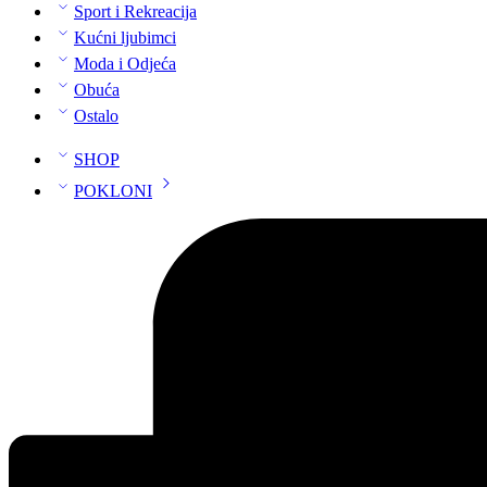
Sport i Rekreacija
Kućni ljubimci
Moda i Odjeća
Obuća
Ostalo
SHOP
POKLONI