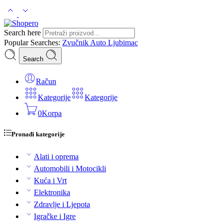
Search here
Popular Searches:
Zvučnik
Auto
Ljubimac
Search
Račun
Kategorije
Kategorije
0
Korpa
Pronađi kategorije
Alati i oprema
Automobili i Motocikli
Kuća i Vrt
Elektronika
Zdravlje i Ljepota
Igračke i Igre