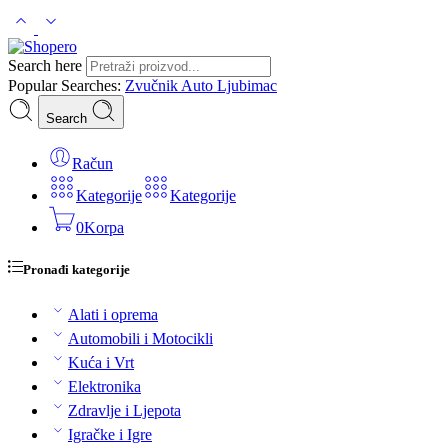
Search here
Popular Searches:
Zvučnik
Auto
Ljubimac
Search
Račun
Kategorije
Kategorije
0
Korpa
Pronađi kategorije
Alati i oprema
Automobili i Motocikli
Kuća i Vrt
Elektronika
Zdravlje i Ljepota
Igračke i Igre