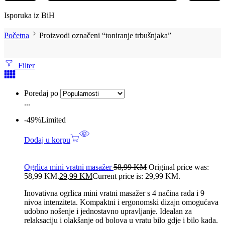
Isporuka iz BiH
Početna
Proizvodi označeni “toniranje trbušnjaka”
Filter
Poredaj po
...
-49%
Limited
Dodaj u korpu
Ogrlica mini vratni masažer
58,99
KM
Original price was:
58,99 KM.
29,99
KM
Current price is: 29,99 KM.
Inovativna ogrlica mini vratni masažer s 4 načina rada i 9
nivoa intenziteta. Kompaktni i ergonomski dizajn omogućava
udobno nošenje i jednostavno upravljanje. Idealan za
relaksaciju i olakšanje od bolova u vratu bilo gdje i bilo kada.