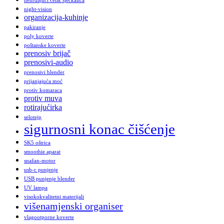
nehrđajući čelik sjeckalica
night-vision
organizacija-kuhinje
pakiranje
poly koverte
poštanske koverte
prenosiv brijač
prenosivi-audio
prenosivi blender
prijanjajuća moć
protiv komaraca
protiv muva
rotirajućirka
selotejp
sigurnosni konac čišćenje
SK5 oštrica
smoothie aparat
snažan-motor
usb-c punjenje
USB punjenje blender
UV lampa
visokokvalitetni materijali
višenamjenski organiser
vlagootporne koverte