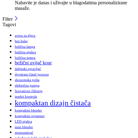
Nabavite je danas i uživajte u blagodatima personalizirane
masaže.
Filter
Tagovi
avion za djecu
bez buke
bežična lampa
bežična sijalica
bežična testera
bežični uvijač kose
daljinski upravljač
dvostrani čistač prozora
ekonomska pošta
električna pumpa
Inovativno čišćenje
insekti kontrola
kompaktan dizajn čistača
kompaktni blender
kompaktni organizer
LED sijalica
mini blender
motousisivač