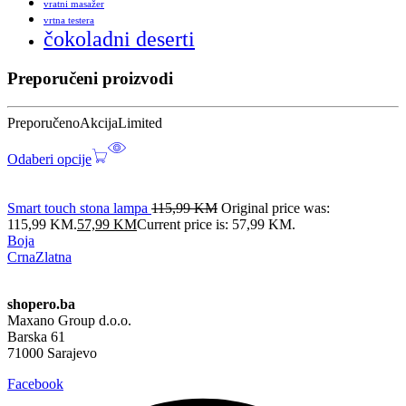
vratni masažer
vrtna testera
čokoladni deserti
Preporučeni proizvodi
Preporučeno
Akcija
Limited
Odaberi opcije
Smart touch stona lampa
115,99
KM
Original price was:
115,99 KM.
57,99
KM
Current price is: 57,99 KM.
Boja
Crna
Zlatna
shopero.ba
Maxano Group d.o.o.
Barska 61
71000 Sarajevo
Facebook