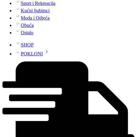
Sport i Rekreacija
Kućni ljubimci
Moda i Odjeća
Obuća
Ostalo
SHOP
POKLONI