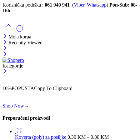
Korisnička podrška :
061 940 941
(
Viber
,
Whatsapp
)
Pon-Sub: 08-
16h
Moja korpa
Recently Viewed
Kategorije
ČEKAJ!
Uzmi svojih -10% na prvu porudžbinu!
10%POPUSTA
Copy To Clipboard
Koristi kod iznad i ostvari 10% popusta na svoju prvu porudžbinu.
Shop Now
→
Preporučeni proizvodi
Koverta (poly) za posiljke
0,30
KM
–
0,80
KM