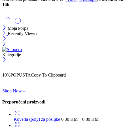
16h
Moja korpa
Recently Viewed
Kategorije
ČEKAJ!
Uzmi svojih -10% na prvu porudžbinu!
10%POPUSTA
Copy To Clipboard
Koristi kod iznad i ostvari 10% popusta na svoju prvu porudžbinu.
Shop Now
→
Preporučeni proizvodi
Koverta (poly) za posiljke
0,30
KM
–
0,80
KM