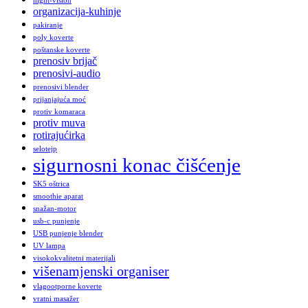
night-vision
organizacija-kuhinje
pakiranje
poly koverte
poštanske koverte
prenosiv brijač
prenosivi-audio
prenosivi blender
prijanjajuća moć
protiv komaraca
protiv muva
rotirajućirka
selotejp
sigurnosni konac čišćenje
SK5 oštrica
smoothie aparat
snažan-motor
usb-c punjenje
USB punjenje blender
UV lampa
visokokvalitetni materijali
višenamjenski organiser
vlagootporne koverte
vratni masažer