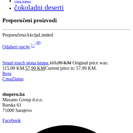
vrtna testera
čokoladni deserti
Preporučeni proizvodi
Preporučeno
Akcija
Limited
Odaberi opcije
Smart touch stona lampa
115,99
KM
Original price was:
115,99 KM.
57,99
KM
Current price is: 57,99 KM.
Boja
Crna
Zlatna
shopero.ba
Maxano Group d.o.o.
Barska 61
71000 Sarajevo
Facebook