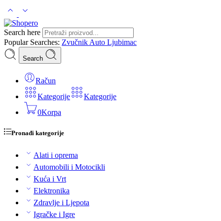
Search here
Popular Searches:
Zvučnik
Auto
Ljubimac
Search
Račun
Kategorije
Kategorije
0
Korpa
Pronađi kategorije
Alati i oprema
Automobili i Motocikli
Kuća i Vrt
Elektronika
Zdravlje i Ljepota
Igračke i Igre