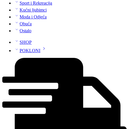
Sport i Rekreacija
Kućni ljubimci
Moda i Odjeća
Obuća
Ostalo
SHOP
POKLONI