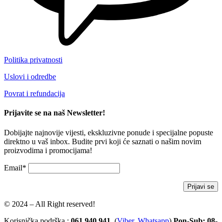
Politika privatnosti
Uslovi i odredbe
Povrat i refundacija
Prijavite se na naš Newsletter!
Dobijajte najnovije vijesti, ekskluzivne ponude i specijalne popuste
direktno u vaš inbox. Budite prvi koji će saznati o našim novim
proizvodima i promocijama!
Email*
© 2024 – All Right reserved!
Korisnička podrška :
061 940 941
(
Viber
,
Whatsapp
)
Pon-Sub: 08-