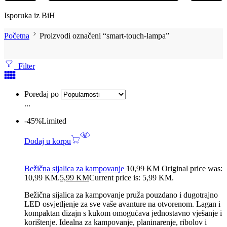
Isporuka iz BiH
Početna
Proizvodi označeni “smart-touch-lampa”
Filter
Poredaj po
...
-45%
Limited
Dodaj u korpu
Bežična sijalica za kampovanje
10,99
KM
Original price was:
10,99 KM.
5,99
KM
Current price is: 5,99 KM.
Bežična sijalica za kampovanje pruža pouzdano i dugotrajno
LED osvjetljenje za sve vaše avanture na otvorenom. Lagan i
kompaktan dizajn s kukom omogućava jednostavno vješanje i
korištenje. Idealna za kampovanje, planinarenje, ribolov i