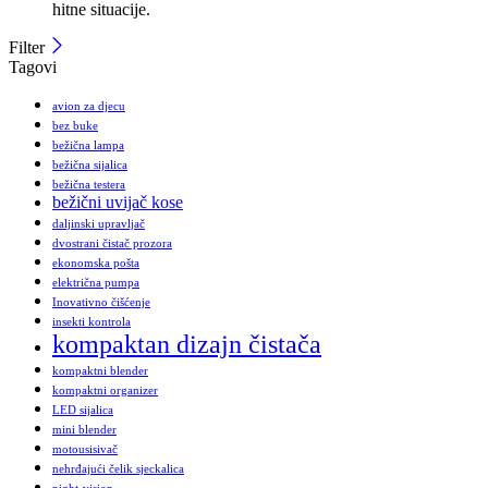
hitne situacije.
Filter
Tagovi
avion za djecu
bez buke
bežična lampa
bežična sijalica
bežična testera
bežični uvijač kose
daljinski upravljač
dvostrani čistač prozora
ekonomska pošta
električna pumpa
Inovativno čišćenje
insekti kontrola
kompaktan dizajn čistača
kompaktni blender
kompaktni organizer
LED sijalica
mini blender
motousisivač
nehrđajući čelik sjeckalica