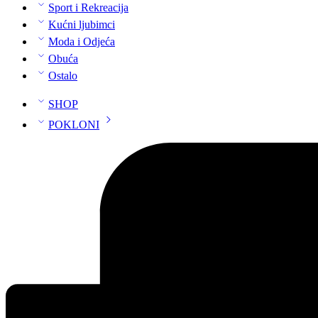
Sport i Rekreacija
Kućni ljubimci
Moda i Odjeća
Obuća
Ostalo
SHOP
POKLONI