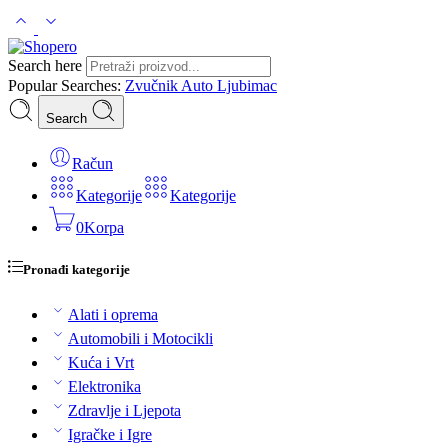
Search here
Popular Searches:
Zvučnik
Auto
Ljubimac
Search
Račun
Kategorije
Kategorije
0
Korpa
Pronađi kategorije
Alati i oprema
Automobili i Motocikli
Kuća i Vrt
Elektronika
Zdravlje i Ljepota
Igračke i Igre