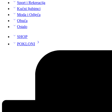
Sport i Rekreacija
Kućni ljubimci
Moda i Odjeća
Obuća
Ostalo
SHOP
POKLONI