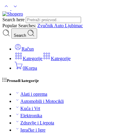
Search here
Popular Searches:
Zvučnik
Auto
Ljubimac
Search
Račun
Kategorije
Kategorije
0
Korpa
Pronađi kategorije
Alati i oprema
Automobili i Motocikli
Kuća i Vrt
Elektronika
Zdravlje i Ljepota
Igračke i Igre