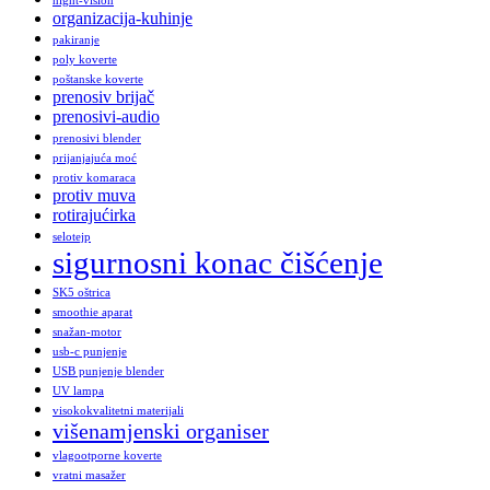
night-vision
organizacija-kuhinje
pakiranje
poly koverte
poštanske koverte
prenosiv brijač
prenosivi-audio
prenosivi blender
prijanjajuća moć
protiv komaraca
protiv muva
rotirajućirka
selotejp
sigurnosni konac čišćenje
SK5 oštrica
smoothie aparat
snažan-motor
usb-c punjenje
USB punjenje blender
UV lampa
visokokvalitetni materijali
višenamjenski organiser
vlagootporne koverte
vratni masažer