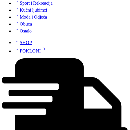
Sport i Rekreacija
Kućni ljubimci
Moda i Odjeća
Obuća
Ostalo
SHOP
POKLONI