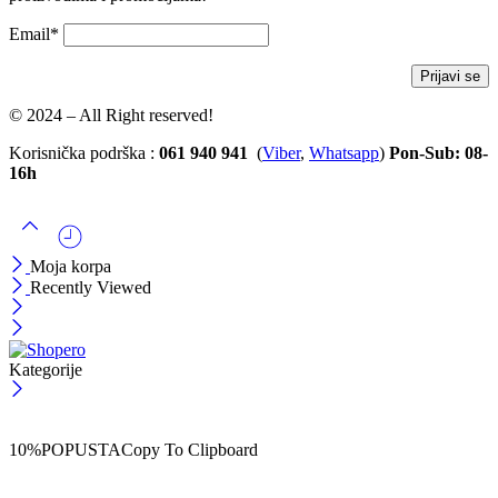
Email*
© 2024 – All Right reserved!
Korisnička podrška :
061 940 941
(
Viber
,
Whatsapp
)
Pon-Sub: 08-
16h
Moja korpa
Recently Viewed
Kategorije
ČEKAJ!
Uzmi svojih -10% na prvu porudžbinu!
10%POPUSTA
Copy To Clipboard
Koristi kod iznad i ostvari 10% popusta na svoju prvu porudžbinu.