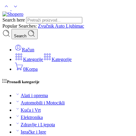
Search here
Popular Searches:
Zvučnik
Auto
Ljubimac
Search
Račun
Kategorije
Kategorije
0
Korpa
Pronađi kategorije
Alati i oprema
Automobili i Motocikli
Kuća i Vrt
Elektronika
Zdravlje i Ljepota
Igračke i Igre