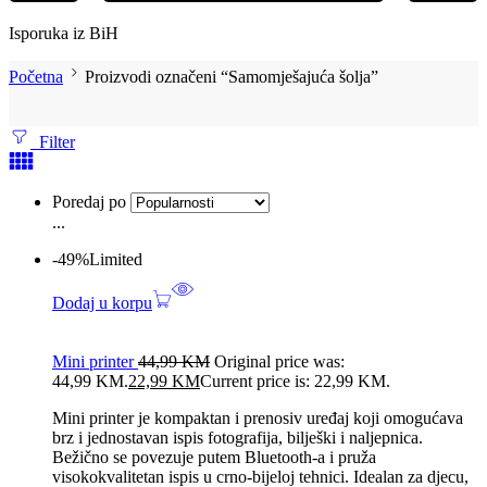
Isporuka iz BiH
Početna
Proizvodi označeni “Samomješajuća šolja”
Filter
Poredaj po
...
-49%
Limited
Dodaj u korpu
Mini printer
44,99
KM
Original price was:
44,99 KM.
22,99
KM
Current price is: 22,99 KM.
Mini printer je kompaktan i prenosiv uređaj koji omogućava
brz i jednostavan ispis fotografija, bilješki i naljepnica.
Bežično se povezuje putem Bluetooth-a i pruža
visokokvalitetan ispis u crno-bijeloj tehnici. Idealan za djecu,