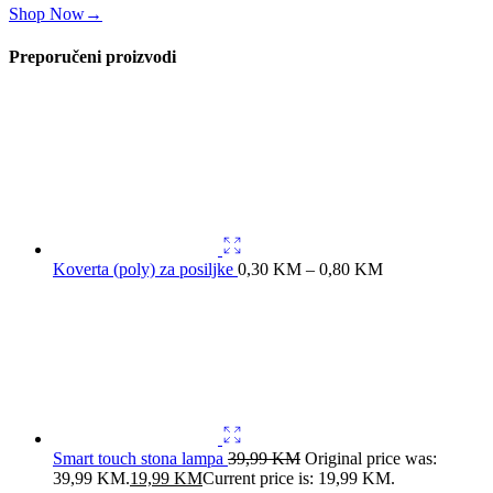
Shop Now
→
Preporučeni proizvodi
Koverta (poly) za posiljke
0,30
KM
–
0,80
KM
Smart touch stona lampa
39,99
KM
Original price was:
39,99 KM.
19,99
KM
Current price is: 19,99 KM.
Podesivi organizer za frižider
5,99
KM
Original price was:
5,99 KM.
2,99
KM
Current price is: 2,99 KM.