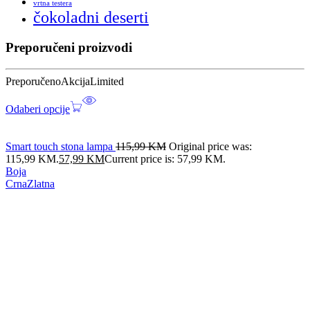
vrtna testera
čokoladni deserti
Preporučeni proizvodi
Preporučeno
Akcija
Limited
Odaberi opcije
Smart touch stona lampa
115,99
KM
Original price was:
115,99 KM.
57,99
KM
Current price is: 57,99 KM.
Boja
Crna
Zlatna