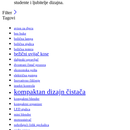
studente i ljubitelje dizajna.
Filter
Tagovi
avion za djecu
bez buke
bežična lampa
bežična sijalica
bežična testera
bežični uvijač kose
daljinski upravljač
dvostrani čistač prozora
ekonomska pošta
električna pumpa
Inovativno čišćenje
insekti kontrola
kompaktan dizajn čistača
kompaktni blender
kompaktni organizer
LED sijalica
mini blender
motousisivač
nehrđajući čelik sjeckalica