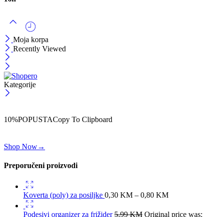
Moja korpa
Recently Viewed
Kategorije
ČEKAJ!
Uzmi svojih -10% na prvu porudžbinu!
10%POPUSTA
Copy To Clipboard
Koristi kod iznad i ostvari 10% popusta na svoju prvu porudžbinu.
Shop Now
→
Preporučeni proizvodi
Koverta (poly) za posiljke
0,30
KM
–
0,80
KM
Podesivi organizer za frižider
5,99
KM
Original price was: