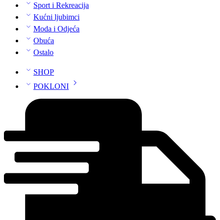
Sport i Rekreacija
Kućni ljubimci
Moda i Odjeća
Obuća
Ostalo
SHOP
POKLONI