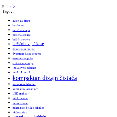
Filter
Tagovi
avion za djecu
bez buke
bežična lampa
bežična sijalica
bežična testera
bežični uvijač kose
daljinski upravljač
dvostrani čistač prozora
ekonomska pošta
električna pumpa
Inovativno čišćenje
insekti kontrola
kompaktan dizajn čistača
kompaktni blender
kompaktni organizer
LED sijalica
mini blender
motousisivač
nehrđajući čelik sjeckalica
night-vision
organizacija-kuhinje