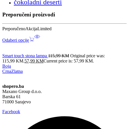
čokoladni deserti
Preporučeni proizvodi
Preporučeno
Akcija
Limited
Odaberi opcije
Smart touch stona lampa
115,99
KM
Original price was:
115,99 KM.
57,99
KM
Current price is: 57,99 KM.
Boja
Crna
Zlatna
shopero.ba
Maxano Group d.o.o.
Barska 61
71000 Sarajevo
Facebook