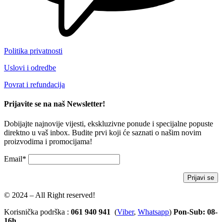
Politika privatnosti
Uslovi i odredbe
Povrat i refundacija
Prijavite se na naš Newsletter!
Dobijajte najnovije vijesti, ekskluzivne ponude i specijalne popuste
direktno u vaš inbox. Budite prvi koji će saznati o našim novim
proizvodima i promocijama!
Email*
© 2024 – All Right reserved!
Korisnička podrška :
061 940 941
(
Viber
,
Whatsapp
)
Pon-Sub: 08-
16h