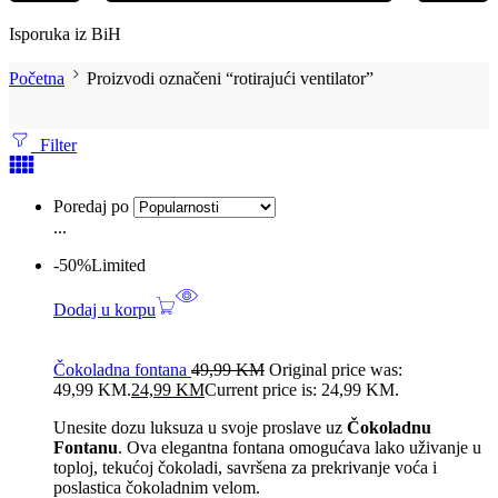
Isporuka iz BiH
Početna
Proizvodi označeni “rotirajući ventilator”
Filter
Poredaj po
...
-50%
Limited
Dodaj u korpu
Čokoladna fontana
49,99
KM
Original price was:
49,99 KM.
24,99
KM
Current price is: 24,99 KM.
Unesite dozu luksuza u svoje proslave uz
Čokoladnu
Fontanu
. Ova elegantna fontana omogućava lako uživanje u
toploj, tekućoj čokoladi, savršena za prekrivanje voća i
poslastica čokoladnim velom.