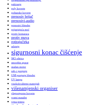
pakiranje
poly koverte
poštanske koverte
prenosiv brijač
prenosivi-audio
prenosivi blender
prijanjajuća moć
protiv komaraca
protiv muva
rotirajućirka
selotejp
sigurnosni konac čišćenje
SK5 oštrica
smoothie aparat
snažan-motor
usb-c punjenje
USB punjenje blender
UV lampa
visokokvalitetni materijali
višenamjenski organiser
vlagootporne koverte
vratni masažer
vrtna testera