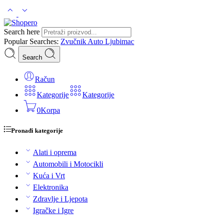
Search here
Popular Searches:
Zvučnik
Auto
Ljubimac
Search
Račun
Kategorije
Kategorije
0
Korpa
Pronađi kategorije
Alati i oprema
Automobili i Motocikli
Kuća i Vrt
Elektronika
Zdravlje i Ljepota
Igračke i Igre