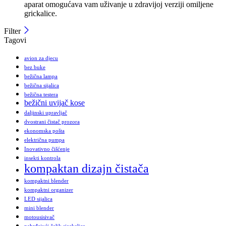
aparat omogućava vam uživanje u zdravijoj verziji omiljene
grickalice.
Filter
Tagovi
avion za djecu
bez buke
bežična lampa
bežična sijalica
bežična testera
bežični uvijač kose
daljinski upravljač
dvostrani čistač prozora
ekonomska pošta
električna pumpa
Inovativno čišćenje
insekti kontrola
kompaktan dizajn čistača
kompaktni blender
kompaktni organizer
LED sijalica
mini blender
motousisivač