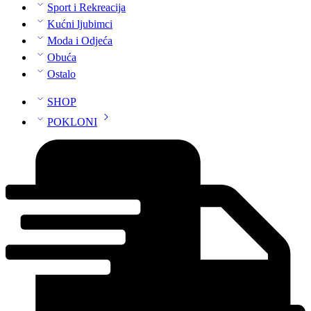
Sport i Rekreacija
Kućni ljubimci
Moda i Odjeća
Obuća
Ostalo
SHOP
POKLONI