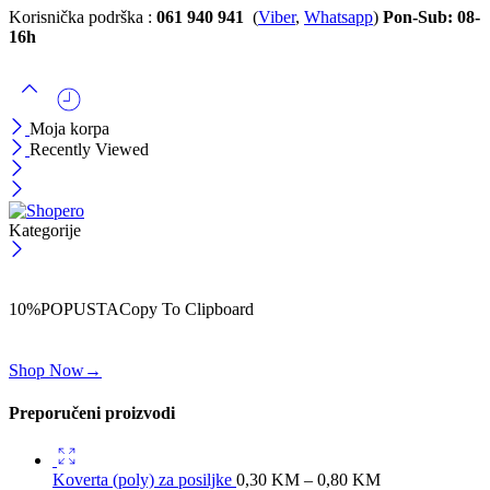
Korisnička podrška :
061 940 941
(
Viber
,
Whatsapp
)
Pon-Sub: 08-
16h
Moja korpa
Recently Viewed
Kategorije
ČEKAJ!
Uzmi svojih -10% na prvu porudžbinu!
10%POPUSTA
Copy To Clipboard
Koristi kod iznad i ostvari 10% popusta na svoju prvu porudžbinu.
Shop Now
→
Preporučeni proizvodi
Koverta (poly) za posiljke
0,30
KM
–
0,80
KM