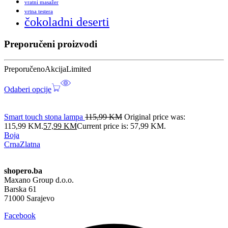
vratni masažer
vrtna testera
čokoladni deserti
Preporučeni proizvodi
Preporučeno
Akcija
Limited
Odaberi opcije
Smart touch stona lampa
115,99
KM
Original price was:
115,99 KM.
57,99
KM
Current price is: 57,99 KM.
Boja
Crna
Zlatna
shopero.ba
Maxano Group d.o.o.
Barska 61
71000 Sarajevo
Facebook