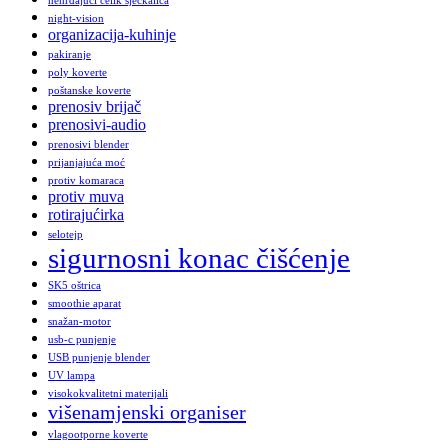
nehrđajući čelik sjeckalica
night-vision
organizacija-kuhinje
pakiranje
poly koverte
poštanske koverte
prenosiv brijač
prenosivi-audio
prenosivi blender
prijanjajuća moć
protiv komaraca
protiv muva
rotirajućirka
selotejp
sigurnosni konac čišćenje
SK5 oštrica
smoothie aparat
snažan-motor
usb-c punjenje
USB punjenje blender
UV lampa
visokokvalitetni materijali
višenamjenski organiser
vlagootporne koverte