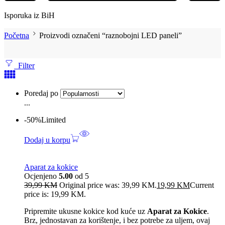
Isporuka iz BiH
Početna
Proizvodi označeni “raznobojni LED paneli”
Filter
Poredaj po
...
-50%
Limited
Dodaj u korpu
Aparat za kokice
Ocjenjeno
5.00
od 5
39,99
KM
Original price was: 39,99 KM.
19,99
KM
Current
price is: 19,99 KM.
Pripremite ukusne kokice kod kuće uz
Aparat za Kokice
.
Brz, jednostavan za korištenje, i bez potrebe za uljem, ovaj