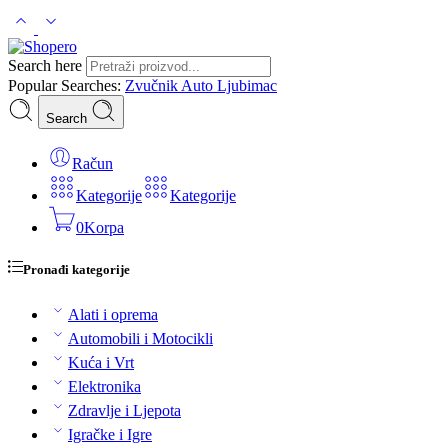
Search here
Popular Searches:
Zvučnik
Auto
Ljubimac
Search
Račun
Kategorije
Kategorije
0
Korpa
Pronađi kategorije
Alati i oprema
Automobili i Motocikli
Kuća i Vrt
Elektronika
Zdravlje i Ljepota
Igračke i Igre