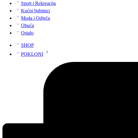
Sport i Rekreacija
Kućni ljubimci
Moda i Odjeća
Obuća
Ostalo
SHOP
POKLONI