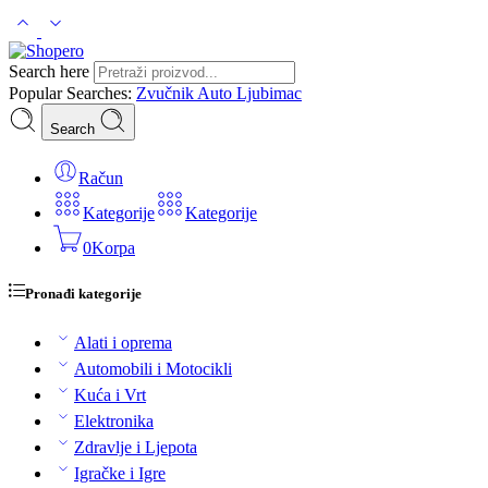
Search here
Popular Searches:
Zvučnik
Auto
Ljubimac
Search
Račun
Kategorije
Kategorije
0
Korpa
Pronađi kategorije
Alati i oprema
Automobili i Motocikli
Kuća i Vrt
Elektronika
Zdravlje i Ljepota
Igračke i Igre