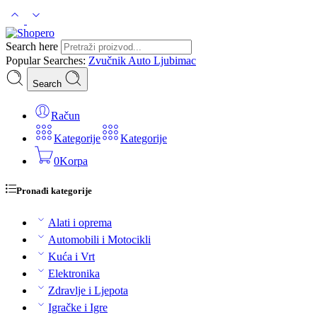
Search here
Popular Searches:
Zvučnik
Auto
Ljubimac
Search
Račun
Kategorije
Kategorije
0
Korpa
Pronađi kategorije
Alati i oprema
Automobili i Motocikli
Kuća i Vrt
Elektronika
Zdravlje i Ljepota
Igračke i Igre