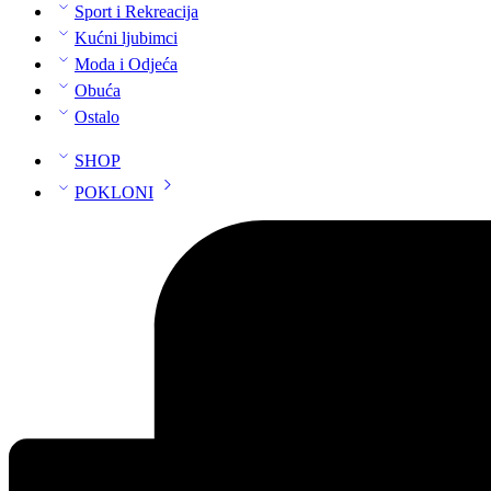
Sport i Rekreacija
Kućni ljubimci
Moda i Odjeća
Obuća
Ostalo
SHOP
POKLONI