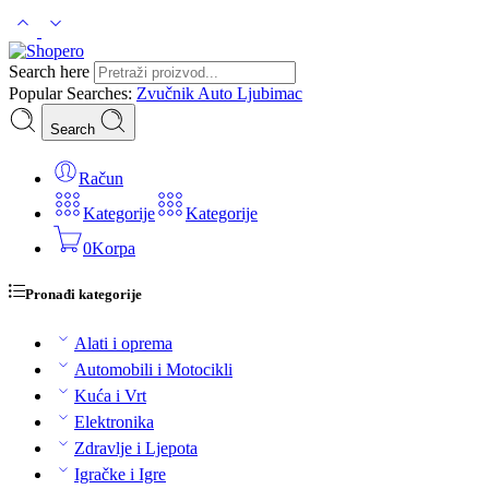
Search here
Popular Searches:
Zvučnik
Auto
Ljubimac
Search
Račun
Kategorije
Kategorije
0
Korpa
Pronađi kategorije
Alati i oprema
Automobili i Motocikli
Kuća i Vrt
Elektronika
Zdravlje i Ljepota
Igračke i Igre