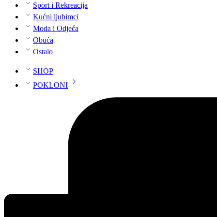
Sport i Rekreacija
Kućni ljubimci
Moda i Odjeća
Obuća
Ostalo
SHOP
POKLONI