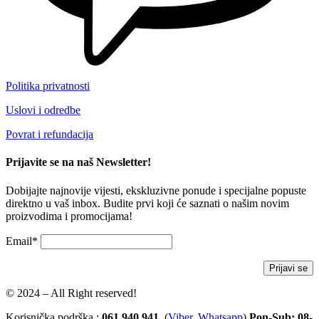
Politika privatnosti
Uslovi i odredbe
Povrat i refundacija
Prijavite se na naš Newsletter!
Dobijajte najnovije vijesti, ekskluzivne ponude i specijalne popuste
direktno u vaš inbox. Budite prvi koji će saznati o našim novim
proizvodima i promocijama!
Email*
© 2024 – All Right reserved!
Korisnička podrška :
061 940 941
(
Viber
,
Whatsapp
)
Pon-Sub: 08-