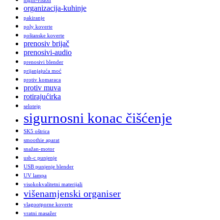
night-vision
organizacija-kuhinje
pakiranje
poly koverte
poštanske koverte
prenosiv brijač
prenosivi-audio
prenosivi blender
prijanjajuća moć
protiv komaraca
protiv muva
rotirajućirka
selotejp
sigurnosni konac čišćenje
SK5 oštrica
smoothie aparat
snažan-motor
usb-c punjenje
USB punjenje blender
UV lampa
visokokvalitetni materijali
višenamjenski organiser
vlagootporne koverte
vratni masažer