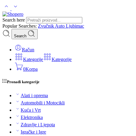
Search here
Popular Searches:
Zvučnik
Auto
Ljubimac
Search
Račun
Kategorije
Kategorije
0
Korpa
Pronađi kategorije
Alati i oprema
Automobili i Motocikli
Kuća i Vrt
Elektronika
Zdravlje i Ljepota
Igračke i Igre