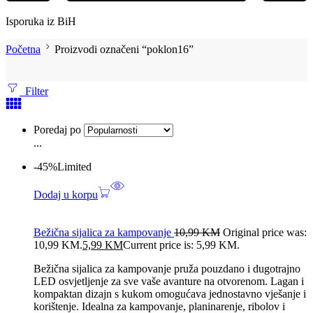
Isporuka iz BiH
Početna
Proizvodi označeni “poklon16”
Filter
Poredaj po
...
-45%
Limited
Dodaj u korpu
Bežična sijalica za kampovanje
10,99
KM
Original price was:
10,99 KM.
5,99
KM
Current price is: 5,99 KM.
Bežična sijalica za kampovanje pruža pouzdano i dugotrajno
LED osvjetljenje za sve vaše avanture na otvorenom. Lagan i
kompaktan dizajn s kukom omogućava jednostavno vješanje i
korištenje. Idealna za kampovanje, planinarenje, ribolov i