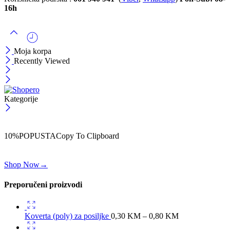
16h
Moja korpa
Recently Viewed
Kategorije
ČEKAJ!
Uzmi svojih -10% na prvu porudžbinu!
10%POPUSTA
Copy To Clipboard
Koristi kod iznad i ostvari 10% popusta na svoju prvu porudžbinu.
Shop Now
→
Preporučeni proizvodi
Koverta (poly) za posiljke
0,30
KM
–
0,80
KM