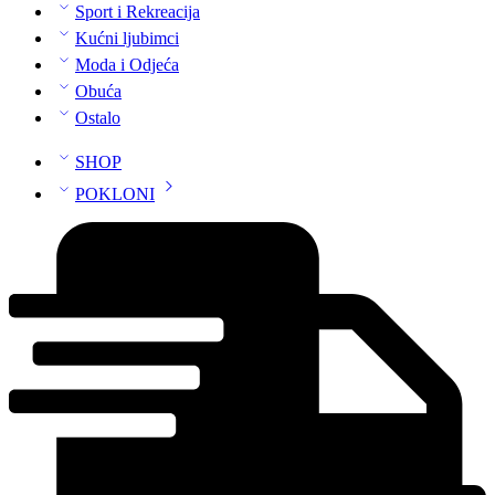
Sport i Rekreacija
Kućni ljubimci
Moda i Odjeća
Obuća
Ostalo
SHOP
POKLONI