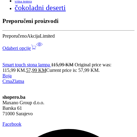
vrtna testera
čokoladni deserti
Preporučeni proizvodi
Preporučeno
Akcija
Limited
Odaberi opcije
Smart touch stona lampa
115,99
KM
Original price was:
115,99 KM.
57,99
KM
Current price is: 57,99 KM.
Boja
Crna
Zlatna
shopero.ba
Maxano Group d.o.o.
Barska 61
71000 Sarajevo
Facebook