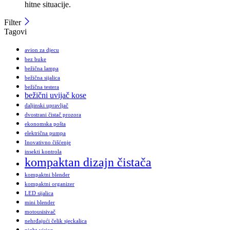
hitne situacije.
Filter
Tagovi
avion za djecu
bez buke
bežična lampa
bežična sijalica
bežična testera
bežični uvijač kose
daljinski upravljač
dvostrani čistač prozora
ekonomska pošta
električna pumpa
Inovativno čišćenje
insekti kontrola
kompaktan dizajn čistača
kompaktni blender
kompaktni organizer
LED sijalica
mini blender
motousisivač
nehrđajući čelik sjeckalica