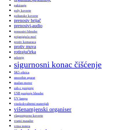
pakiranje
poly koverte
poštanske koverte
prenosiv brijač
prenosivi-audio
prenosivi blender
prijanjajuća moć
protiv komaraca
protiv muva
rotirajućirka
selotejp
sigurnosni konac čišćenje
SK5 oštrica
smoothie aparat
snažan-motor
usb-c punjenje
USB punjenje blender
UV lampa
visokokvalitetni materijali
višenamjenski organiser
vlagootporne koverte
vratni masažer
vrtna testera