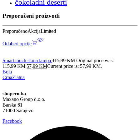
čokoladni deserti
Preporučeni proizvodi
Preporučeno
Akcija
Limited
Odaberi opcije
Smart touch stona lampa
115,99
KM
Original price was:
115,99 KM.
57,99
KM
Current price is: 57,99 KM.
Boja
Crna
Zlatna
shopero.ba
Maxano Group d.o.o.
Barska 61
71000 Sarajevo
Facebook