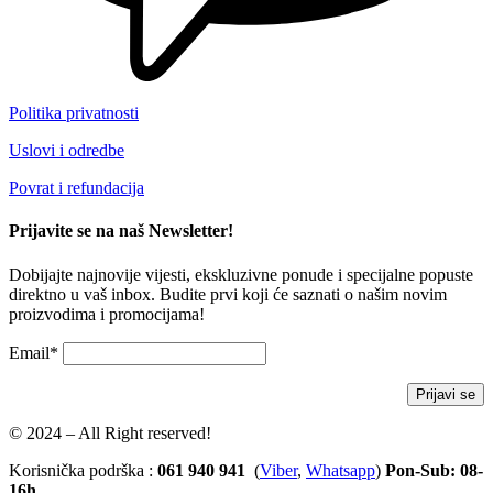
Politika privatnosti
Uslovi i odredbe
Povrat i refundacija
Prijavite se na naš Newsletter!
Dobijajte najnovije vijesti, ekskluzivne ponude i specijalne popuste
direktno u vaš inbox. Budite prvi koji će saznati o našim novim
proizvodima i promocijama!
Email*
© 2024 – All Right reserved!
Korisnička podrška :
061 940 941
(
Viber
,
Whatsapp
)
Pon-Sub: 08-
16h