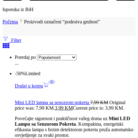
Isporuka iz BiH
Početna
Proizvodi označeni “podesiva grubost”
Filter
Poredaj po
...
-50%
Limited
Dodaj u korpu
Mini LED lampa sa senozrom pokreta
7,99
KM
Original
price was: 7,99 KM.
3,99
KM
Current price is: 3,99 KM.
Povećajte sigurnost i praktičnost vašeg doma uz
Mini LED
Lampu sa Senzorom Pokreta
. Kompaktna, energetski
efikasna lampa s brzim detektorom pokreta pruža automatsko
osvjetljenje za svaki prostor.