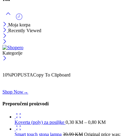
Moja korpa
Recently Viewed
Kategorije
ČEKAJ!
Uzmi svojih -10% na prvu porudžbinu!
10%POPUSTA
Copy To Clipboard
Koristi kod iznad i ostvari 10% popusta na svoju prvu porudžbinu.
Shop Now
→
Preporučeni proizvodi
Koverta (poly) za posiljke
0,30
KM
–
0,80
KM
Smart touch stona lampa
39,99
KM
Original price was: