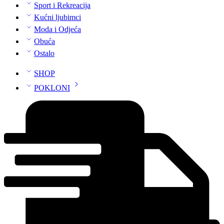
Sport i Rekreacija
Kućni ljubimci
Moda i Odjeća
Obuća
Ostalo
SHOP
POKLONI