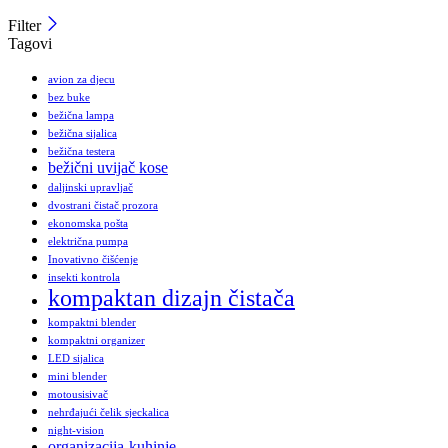
Filter
Tagovi
avion za djecu
bez buke
bežična lampa
bežična sijalica
bežična testera
bežični uvijač kose
daljinski upravljač
dvostrani čistač prozora
ekonomska pošta
električna pumpa
Inovativno čišćenje
insekti kontrola
kompaktan dizajn čistača
kompaktni blender
kompaktni organizer
LED sijalica
mini blender
motousisivač
nehrđajući čelik sjeckalica
night-vision
organizacija-kuhinje