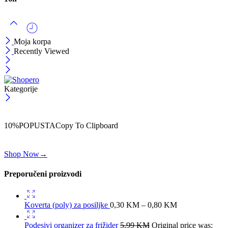
Moja korpa
Recently Viewed
Kategorije
ČEKAJ!
Uzmi svojih -10% na prvu porudžbinu!
10%POPUSTA
Copy To Clipboard
Koristi kod iznad i ostvari 10% popusta na svoju prvu porudžbinu.
Shop Now
→
Preporučeni proizvodi
Koverta (poly) za posiljke
0,30
KM
–
0,80
KM
Podesivi organizer za frižider
5,99
KM
Original price was: