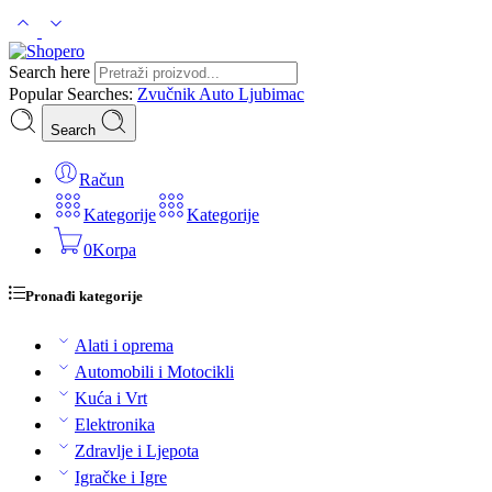
Search here
Popular Searches:
Zvučnik
Auto
Ljubimac
Search
Račun
Kategorije
Kategorije
0
Korpa
Pronađi kategorije
Alati i oprema
Automobili i Motocikli
Kuća i Vrt
Elektronika
Zdravlje i Ljepota
Igračke i Igre