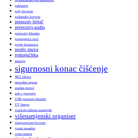
pakiranje
poly koverte
poštanske koverte
prenosiv brijač
prenosivi-audio
prenosivi blender
prijanjajuća moć
protiv komaraca
protiv muva
rotirajućirka
selotejp
sigurnosni konac čišćenje
SK5 oštrica
smoothie aparat
snažan-motor
usb-c punjenje
USB punjenje blender
UV lampa
visokokvalitetni materijali
višenamjenski organiser
vlagootporne koverte
vratni masažer
vrtna testera