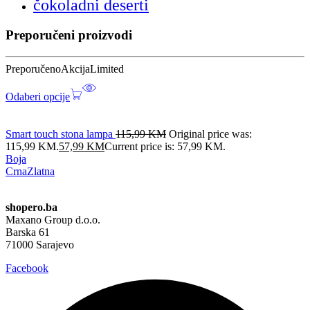
čokoladni deserti
Preporučeni proizvodi
Preporučeno
Akcija
Limited
Odaberi opcije
Smart touch stona lampa
115,99
KM
Original price was:
115,99 KM.
57,99
KM
Current price is: 57,99 KM.
Boja
Crna
Zlatna
shopero.ba
Maxano Group d.o.o.
Barska 61
71000 Sarajevo
Facebook