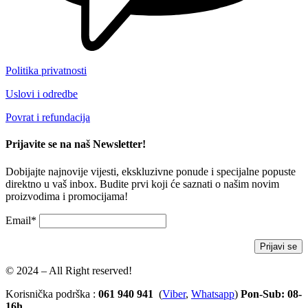
Politika privatnosti
Uslovi i odredbe
Povrat i refundacija
Prijavite se na naš Newsletter!
Dobijajte najnovije vijesti, ekskluzivne ponude i specijalne popuste
direktno u vaš inbox. Budite prvi koji će saznati o našim novim
proizvodima i promocijama!
Email*
© 2024 – All Right reserved!
Korisnička podrška :
061 940 941
(
Viber
,
Whatsapp
)
Pon-Sub: 08-
16h