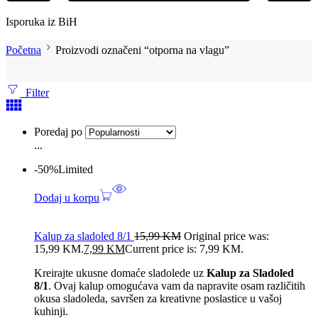
Isporuka iz BiH
Početna
Proizvodi označeni “otporna na vlagu”
Filter
Poredaj po
...
-50%
Limited
Dodaj u korpu
Kalup za sladoled 8/1
15,99
KM
Original price was:
15,99 KM.
7,99
KM
Current price is: 7,99 KM.
Kreirajte ukusne domaće sladolede uz
Kalup za Sladoled
8/1
. Ovaj kalup omogućava vam da napravite osam različitih
okusa sladoleda, savršen za kreativne poslastice u vašoj
kuhinji.