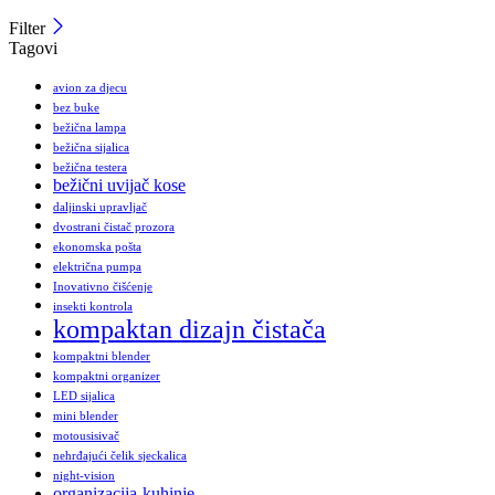
Filter
Tagovi
avion za djecu
bez buke
bežična lampa
bežična sijalica
bežična testera
bežični uvijač kose
daljinski upravljač
dvostrani čistač prozora
ekonomska pošta
električna pumpa
Inovativno čišćenje
insekti kontrola
kompaktan dizajn čistača
kompaktni blender
kompaktni organizer
LED sijalica
mini blender
motousisivač
nehrđajući čelik sjeckalica
night-vision
organizacija-kuhinje