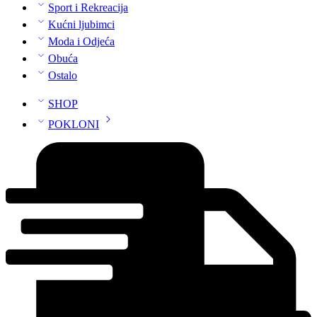
Sport i Rekreacija
Kućni ljubimci
Moda i Odjeća
Obuća
Ostalo
SHOP
POKLONI