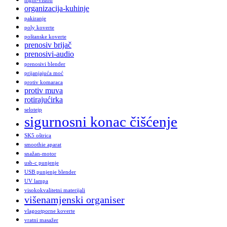
night-vision
organizacija-kuhinje
pakiranje
poly koverte
poštanske koverte
prenosiv brijač
prenosivi-audio
prenosivi blender
prijanjajuća moć
protiv komaraca
protiv muva
rotirajućirka
selotejp
sigurnosni konac čišćenje
SK5 oštrica
smoothie aparat
snažan-motor
usb-c punjenje
USB punjenje blender
UV lampa
visokokvalitetni materijali
višenamjenski organiser
vlagootporne koverte
vratni masažer