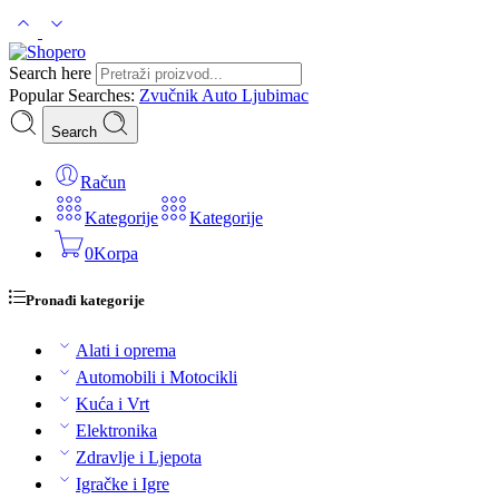
Search here
Popular Searches:
Zvučnik
Auto
Ljubimac
Search
Račun
Kategorije
Kategorije
0
Korpa
Pronađi kategorije
Alati i oprema
Automobili i Motocikli
Kuća i Vrt
Elektronika
Zdravlje i Ljepota
Igračke i Igre