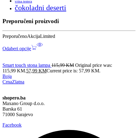
vrtna testera
čokoladni deserti
Preporučeni proizvodi
Preporučeno
Akcija
Limited
Odaberi opcije
Smart touch stona lampa
115,99
KM
Original price was:
115,99 KM.
57,99
KM
Current price is: 57,99 KM.
Boja
Crna
Zlatna
shopero.ba
Maxano Group d.o.o.
Barska 61
71000 Sarajevo
Facebook