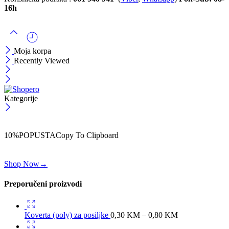
16h
Moja korpa
Recently Viewed
Kategorije
ČEKAJ!
Uzmi svojih -10% na prvu porudžbinu!
10%POPUSTA
Copy To Clipboard
Koristi kod iznad i ostvari 10% popusta na svoju prvu porudžbinu.
Shop Now
→
Preporučeni proizvodi
Koverta (poly) za posiljke
0,30
KM
–
0,80
KM