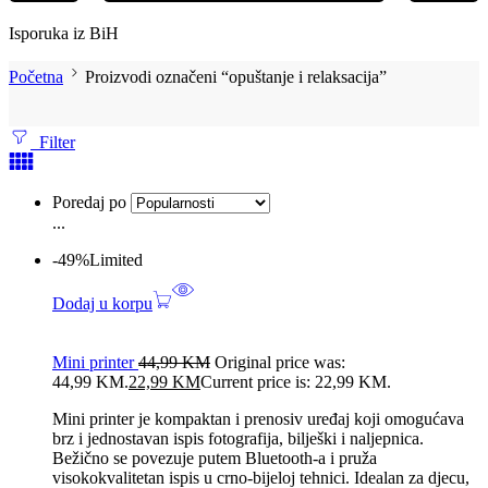
Isporuka iz BiH
Početna
Proizvodi označeni “opuštanje i relaksacija”
Filter
Poredaj po
...
-49%
Limited
Dodaj u korpu
Mini printer
44,99
KM
Original price was:
44,99 KM.
22,99
KM
Current price is: 22,99 KM.
Mini printer je kompaktan i prenosiv uređaj koji omogućava
brz i jednostavan ispis fotografija, bilješki i naljepnica.
Bežično se povezuje putem Bluetooth-a i pruža
visokokvalitetan ispis u crno-bijeloj tehnici. Idealan za djecu,