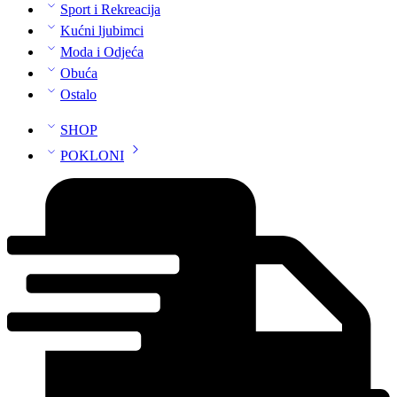
Sport i Rekreacija
Kućni ljubimci
Moda i Odjeća
Obuća
Ostalo
SHOP
POKLONI