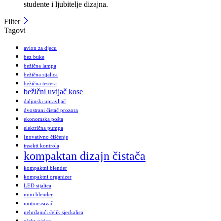
studente i ljubitelje dizajna.
Filter
Tagovi
avion za djecu
bez buke
bežična lampa
bežična sijalica
bežična testera
bežični uvijač kose
daljinski upravljač
dvostrani čistač prozora
ekonomska pošta
električna pumpa
Inovativno čišćenje
insekti kontrola
kompaktan dizajn čistača
kompaktni blender
kompaktni organizer
LED sijalica
mini blender
motousisivač
nehrđajući čelik sjeckalica