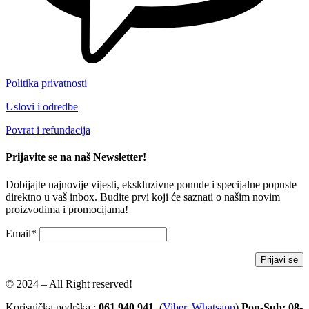
Politika privatnosti
Uslovi i odredbe
Povrat i refundacija
Prijavite se na naš Newsletter!
Dobijajte najnovije vijesti, ekskluzivne ponude i specijalne popuste
direktno u vaš inbox. Budite prvi koji će saznati o našim novim
proizvodima i promocijama!
Email*
© 2024 – All Right reserved!
Korisnička podrška :
061 940 941
(
Viber
,
Whatsapp
)
Pon-Sub: 08-