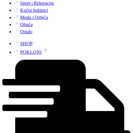
Sport i Rekreacija
Kućni ljubimci
Moda i Odjeća
Obuća
Ostalo
SHOP
POKLONI