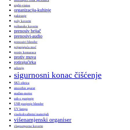
nehrđajući čelik sjeckalica
night-vision
organizacija-kuhinje
pakiranje
poly koverte
poštanske koverte
prenosiv brijač
prenosivi-audio
prenosivi blender
prijanjajuća moć
protiv komaraca
protiv muva
rotirajućirka
selotejp
sigurnosni konac čišćenje
SK5 oštrica
smoothie aparat
snažan-motor
usb-c punjenje
USB punjenje blender
UV lampa
visokokvalitetni materijali
višenamjenski organiser
vlagootporne koverte