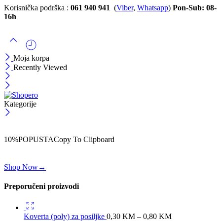
Korisnička podrška :
061 940 941
(
Viber
,
Whatsapp
)
Pon-Sub: 08-
16h
Moja korpa
Recently Viewed
Kategorije
ČEKAJ!
Uzmi svojih -10% na prvu porudžbinu!
10%POPUSTA
Copy To Clipboard
Koristi kod iznad i ostvari 10% popusta na svoju prvu porudžbinu.
Shop Now
→
Preporučeni proizvodi
Koverta (poly) za posiljke
0,30
KM
–
0,80
KM