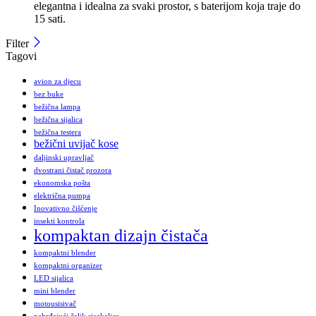
elegantna i idealna za svaki prostor, s baterijom koja traje do
15 sati.
Filter
Tagovi
avion za djecu
bez buke
bežična lampa
bežična sijalica
bežična testera
bežični uvijač kose
daljinski upravljač
dvostrani čistač prozora
ekonomska pošta
električna pumpa
Inovativno čišćenje
insekti kontrola
kompaktan dizajn čistača
kompaktni blender
kompaktni organizer
LED sijalica
mini blender
motousisivač