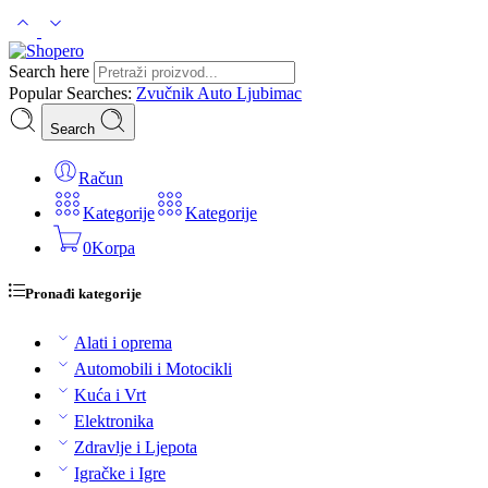
Search here
Popular Searches:
Zvučnik
Auto
Ljubimac
Search
Račun
Kategorije
Kategorije
0
Korpa
Pronađi kategorije
Alati i oprema
Automobili i Motocikli
Kuća i Vrt
Elektronika
Zdravlje i Ljepota
Igračke i Igre