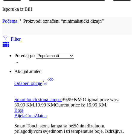
Isporuka iz BiH
Početna
Proizvodi označeni “minimalistički dizajn”
Filter
Poredaj po
...
Akcija
Limited
Odaberi opcije
Smart touch stona lampa
39,99
KM
Original price was:
39,99 KM.
19,99
KM
Current price is: 19,99 KM.
Boja
Bijela
Crna
Zlatna
Smart Touch stona lampa sa bežičnim dizajnom,
prilagodljivom svjetlinom i tri temperature boje. Izdržljiva,