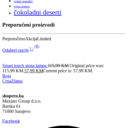
vratni masažer
vrtna testera
čokoladni deserti
Preporučeni proizvodi
Preporučeno
Akcija
Limited
Odaberi opcije
Smart touch stona lampa
115,99
KM
Original price was:
115,99 KM.
57,99
KM
Current price is: 57,99 KM.
Boja
Crna
Zlatna
shopero.ba
Maxano Group d.o.o.
Barska 61
71000 Sarajevo
Facebook