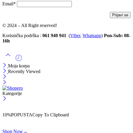
Email*
© 2024 – All Right reserved!
Korisnička podrška :
061 940 941
(
Viber
,
Whatsapp
)
Pon-Sub: 08-
16h
Moja korpa
Recently Viewed
Kategorije
ČEKAJ!
Uzmi svojih -10% na prvu porudžbinu!
10%POPUSTA
Copy To Clipboard
Koristi kod iznad i ostvari 10% popusta na svoju prvu porudžbinu.
Shop Now
→