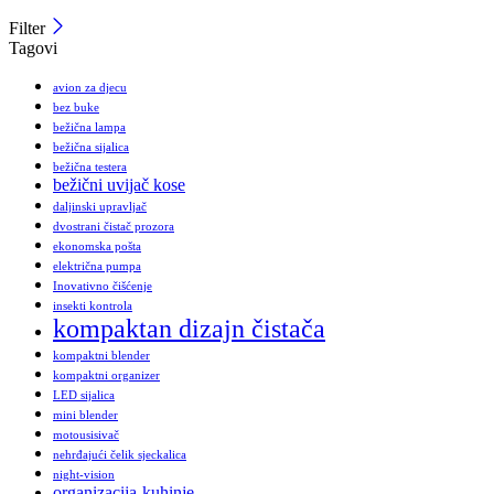
Filter
Tagovi
avion za djecu
bez buke
bežična lampa
bežična sijalica
bežična testera
bežični uvijač kose
daljinski upravljač
dvostrani čistač prozora
ekonomska pošta
električna pumpa
Inovativno čišćenje
insekti kontrola
kompaktan dizajn čistača
kompaktni blender
kompaktni organizer
LED sijalica
mini blender
motousisivač
nehrđajući čelik sjeckalica
night-vision
organizacija-kuhinje