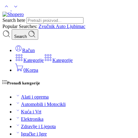
Search here
Popular Searches:
Zvučnik
Auto
Ljubimac
Search
Račun
Kategorije
Kategorije
0
Korpa
Pronađi kategorije
Alati i oprema
Automobili i Motocikli
Kuća i Vrt
Elektronika
Zdravlje i Ljepota
Igračke i Igre