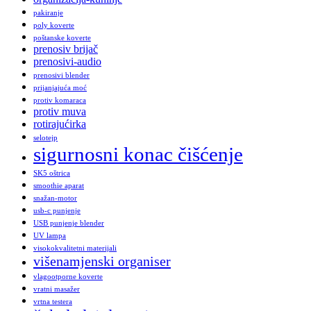
pakiranje
poly koverte
poštanske koverte
prenosiv brijač
prenosivi-audio
prenosivi blender
prijanjajuća moć
protiv komaraca
protiv muva
rotirajućirka
selotejp
sigurnosni konac čišćenje
SK5 oštrica
smoothie aparat
snažan-motor
usb-c punjenje
USB punjenje blender
UV lampa
visokokvalitetni materijali
višenamjenski organiser
vlagootporne koverte
vratni masažer
vrtna testera