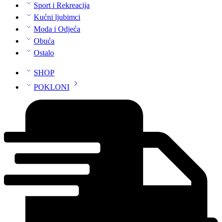
Sport i Rekreacija
Kućni ljubimci
Moda i Odjeća
Obuća
Ostalo
SHOP
POKLONI