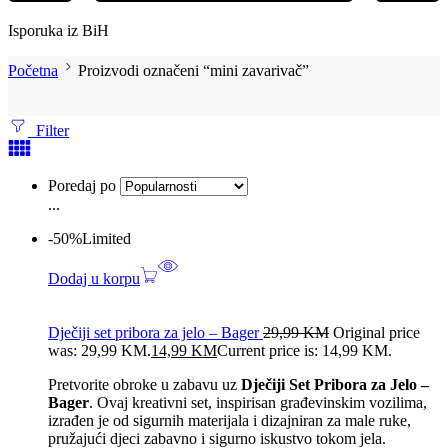
Isporuka iz BiH
Početna
Proizvodi označeni “mini zavarivač”
Filter
Poredaj po
...
-50%
Limited
Dodaj u korpu
Dječiji set pribora za jelo – Bager
29,99
KM
Original price
was: 29,99 KM.
14,99
KM
Current price is: 14,99 KM.
Pretvorite obroke u zabavu uz
Dječiji Set Pribora za Jelo –
Bager
. Ovaj kreativni set, inspirisan građevinskim vozilima,
izrađen je od sigurnih materijala i dizajniran za male ruke,
pružajući djeci zabavno i sigurno iskustvo tokom jela.