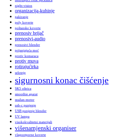
nehrđajući čelik sjeckalica
night-vision
organizacija-kuhinje
pakiranje
poly koverte
poštanske koverte
prenosiv brijač
prenosivi-audio
prenosivi blender
prijanjajuća moć
protiv komaraca
protiv muva
rotirajućirka
selotejp
sigurnosni konac čišćenje
SK5 oštrica
smoothie aparat
snažan-motor
usb-c punjenje
USB punjenje blender
UV lampa
visokokvalitetni materijali
višenamjenski organiser
vlagootporne koverte