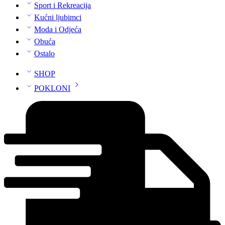
Sport i Rekreacija
Kućni ljubimci
Moda i Odjeća
Obuća
Ostalo
SHOP
POKLONI