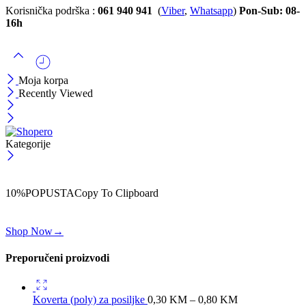
Korisnička podrška :
061 940 941
(
Viber
,
Whatsapp
)
Pon-Sub: 08-
16h
Moja korpa
Recently Viewed
Kategorije
ČEKAJ!
Uzmi svojih -10% na prvu porudžbinu!
10%POPUSTA
Copy To Clipboard
Koristi kod iznad i ostvari 10% popusta na svoju prvu porudžbinu.
Shop Now
→
Preporučeni proizvodi
Koverta (poly) za posiljke
0,30
KM
–
0,80
KM