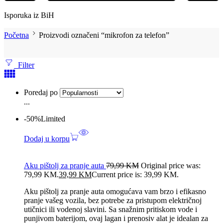
Isporuka iz BiH
Početna
Proizvodi označeni “mikrofon za telefon”
Filter
Poredaj po
...
-50%
Limited
Dodaj u korpu
Aku pištolj za pranje auta
79,99
KM
Original price was:
79,99 KM.
39,99
KM
Current price is: 39,99 KM.
Aku pištolj za pranje auta omogućava vam brzo i efikasno
pranje vašeg vozila, bez potrebe za pristupom električnoj
utičnici ili vodenoj slavini. Sa snažnim pritiskom vode i
punjivom baterijom, ovaj lagan i prenosiv alat je idealan za