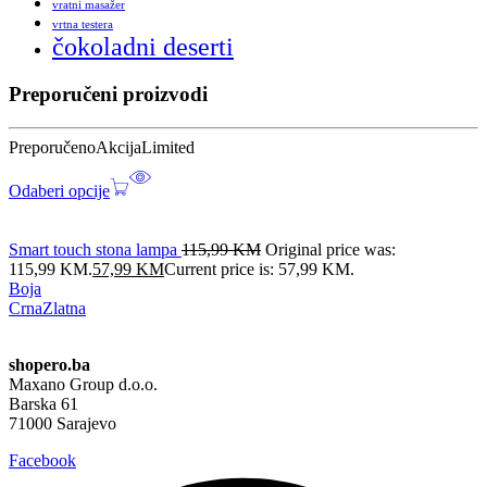
vratni masažer
vrtna testera
čokoladni deserti
Preporučeni proizvodi
Preporučeno
Akcija
Limited
Odaberi opcije
Smart touch stona lampa
115,99
KM
Original price was:
115,99 KM.
57,99
KM
Current price is: 57,99 KM.
Boja
Crna
Zlatna
shopero.ba
Maxano Group d.o.o.
Barska 61
71000 Sarajevo
Facebook