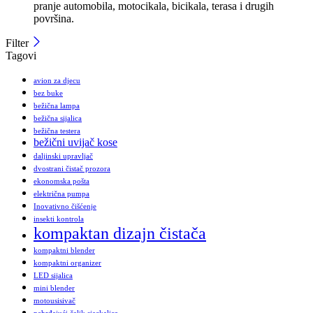
pranje automobila, motocikala, bicikala, terasa i drugih
površina.
Filter
Tagovi
avion za djecu
bez buke
bežična lampa
bežična sijalica
bežična testera
bežični uvijač kose
daljinski upravljač
dvostrani čistač prozora
ekonomska pošta
električna pumpa
Inovativno čišćenje
insekti kontrola
kompaktan dizajn čistača
kompaktni blender
kompaktni organizer
LED sijalica
mini blender
motousisivač