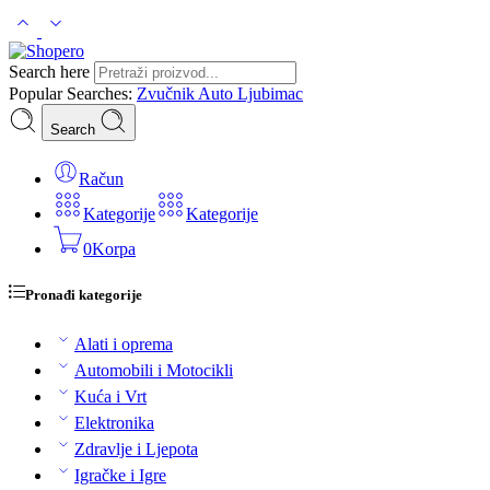
Search here
Popular Searches:
Zvučnik
Auto
Ljubimac
Search
Račun
Kategorije
Kategorije
0
Korpa
Pronađi kategorije
Alati i oprema
Automobili i Motocikli
Kuća i Vrt
Elektronika
Zdravlje i Ljepota
Igračke i Igre