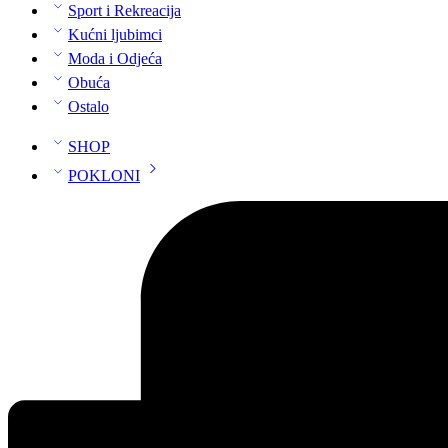
Sport i Rekreacija
Kućni ljubimci
Moda i Odjeća
Obuća
Ostalo
SHOP
POKLONI