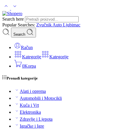
Search here
Popular Searches:
Zvučnik
Auto
Ljubimac
Search
Račun
Kategorije
Kategorije
0
Korpa
Pronađi kategorije
Alati i oprema
Automobili i Motocikli
Kuća i Vrt
Elektronika
Zdravlje i Ljepota
Igračke i Igre