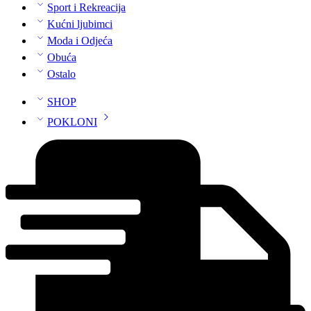
Sport i Rekreacija
Kućni ljubimci
Moda i Odjeća
Obuća
Ostalo
SHOP
POKLONI