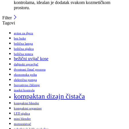
kontrolama, idealan je dodatak svakom kozmetičkom
prostoru.
Filter
Tagovi
avion za djecu
bez buke
bežična lampa
bežična sijalica
bežična testera
bežični uvijač kose
daljinski upravljač
dvostrani čistač prozora
ekonomska pošta
električna pumpa
Inovativno čišćenje
insekti kontrola
kompaktan dizajn čistača
kompaktni blender
kompaktni organizer
LED sijalica
mini blender
motousisivač