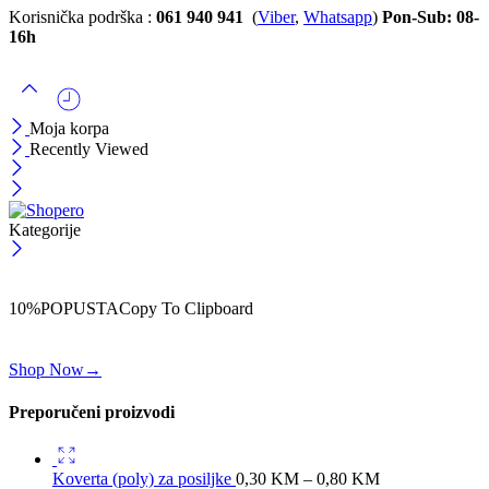
Korisnička podrška :
061 940 941
(
Viber
,
Whatsapp
)
Pon-Sub: 08-
16h
Moja korpa
Recently Viewed
Kategorije
ČEKAJ!
Uzmi svojih -10% na prvu porudžbinu!
10%POPUSTA
Copy To Clipboard
Koristi kod iznad i ostvari 10% popusta na svoju prvu porudžbinu.
Shop Now
→
Preporučeni proizvodi
Koverta (poly) za posiljke
0,30
KM
–
0,80
KM