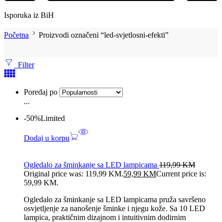
Isporuka iz BiH
Početna
Proizvodi označeni “led-svjetlosni-efekti”
Filter
Poredaj po
...
-50%
Limited
Dodaj u korpu
Ogledalo za šminkanje sa LED lampicama
119,99
KM
Original price was: 119,99 KM.
59,99
KM
Current price is:
59,99 KM.
Ogledalo za šminkanje sa LED lampicama pruža savršeno
osvjetljenje za nanošenje šminke i njegu kože. Sa 10 LED
lampica, praktičnim dizajnom i intuitivnim dodirnim