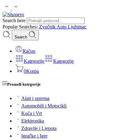
Search here
Popular Searches:
Zvučnik
Auto
Ljubimac
Search
Račun
Kategorije
Kategorije
0
Korpa
Pronađi kategorije
Alati i oprema
Automobili i Motocikli
Kuća i Vrt
Elektronika
Zdravlje i Ljepota
Igračke i Igre