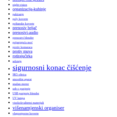
nehrđajući čelik sjeckalica
night-vision
organizacija-kuhinje
pakiranje
poly koverte
poštanske koverte
prenosiv brijač
prenosivi-audio
prenosivi blender
prijanjajuća moć
protiv komaraca
protiv muva
rotirajućirka
selotejp
sigurnosni konac čišćenje
SK5 oštrica
smoothie aparat
snažan-motor
usb-c punjenje
USB punjenje blender
UV lampa
visokokvalitetni materijali
višenamjenski organiser
vlagootporne koverte