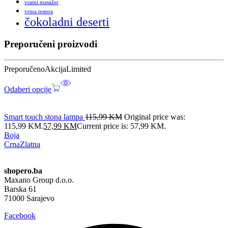
vratni masažer
vrtna testera
čokoladni deserti
Preporučeni proizvodi
Preporučeno
Akcija
Limited
Odaberi opcije
Smart touch stona lampa
115,99
KM
Original price was:
115,99 KM.
57,99
KM
Current price is: 57,99 KM.
Boja
Crna
Zlatna
shopero.ba
Maxano Group d.o.o.
Barska 61
71000 Sarajevo
Facebook