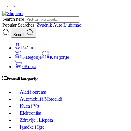
Search here
Popular Searches:
Zvučnik
Auto
Ljubimac
Search
Račun
Kategorije
Kategorije
0
Korpa
Pronađi kategorije
Alati i oprema
Automobili i Motocikli
Kuća i Vrt
Elektronika
Zdravlje i Ljepota
Igračke i Igre