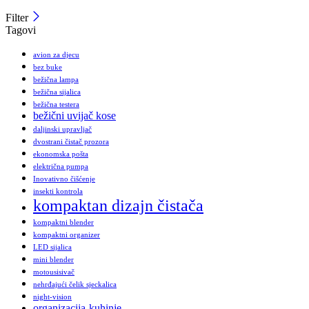
Filter
Tagovi
avion za djecu
bez buke
bežična lampa
bežična sijalica
bežična testera
bežični uvijač kose
daljinski upravljač
dvostrani čistač prozora
ekonomska pošta
električna pumpa
Inovativno čišćenje
insekti kontrola
kompaktan dizajn čistača
kompaktni blender
kompaktni organizer
LED sijalica
mini blender
motousisivač
nehrđajući čelik sjeckalica
night-vision
organizacija-kuhinje