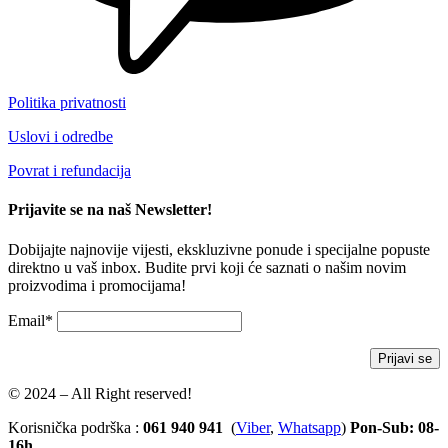
Politika privatnosti
Uslovi i odredbe
Povrat i refundacija
Prijavite se na naš Newsletter!
Dobijajte najnovije vijesti, ekskluzivne ponude i specijalne popuste
direktno u vaš inbox. Budite prvi koji će saznati o našim novim
proizvodima i promocijama!
Email*
© 2024 – All Right reserved!
Korisnička podrška :
061 940 941
(
Viber
,
Whatsapp
)
Pon-Sub: 08-
16h