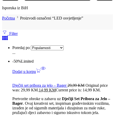
Isporuka iz BiH
Početna
Proizvodi označeni “LED osvjetljenje”
Filter
Poredaj po
...
-50%
Limited
Dodaj u korpu
Dječiji set pribora za jelo – Bager
29,99
KM
Original price
was: 29,99 KM.
14,99
KM
Current price is: 14,99 KM.
Pretvorite obroke u zabavu uz
Dječiji Set Pribora za Jelo –
Bager
. Ovaj kreativni set, inspirisan građevinskim vozilima,
izrađen je od sigurnih materijala i dizajniran za male ruke,
pružajući djeci zabavno i sigurno iskustvo tokom jela.