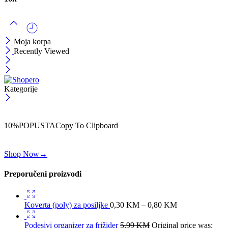
Moja korpa
Recently Viewed
Kategorije
ČEKAJ!
Uzmi svojih -10% na prvu porudžbinu!
10%POPUSTA
Copy To Clipboard
Koristi kod iznad i ostvari 10% popusta na svoju prvu porudžbinu.
Shop Now
→
Preporučeni proizvodi
Koverta (poly) za posiljke
0,30
KM
–
0,80
KM
Podesivi organizer za frižider
5,99
KM
Original price was: