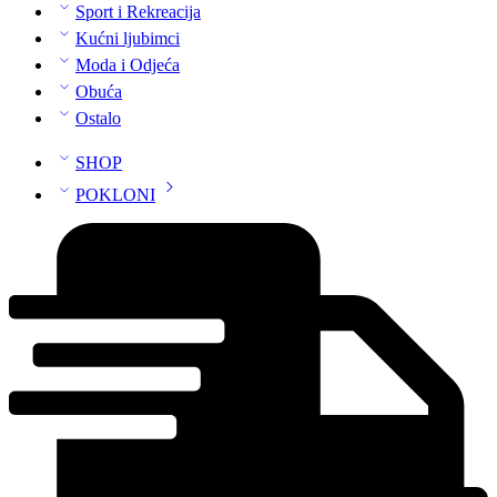
Sport i Rekreacija
Kućni ljubimci
Moda i Odjeća
Obuća
Ostalo
SHOP
POKLONI