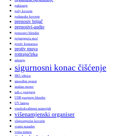
pakiranje
poly koverte
poštanske koverte
prenosiv brijač
prenosivi-audio
prenosivi blender
prijanjajuća moć
protiv komaraca
protiv muva
rotirajućirka
selotejp
sigurnosni konac čišćenje
SK5 oštrica
smoothie aparat
snažan-motor
usb-c punjenje
USB punjenje blender
UV lampa
visokokvalitetni materijali
višenamjenski organiser
vlagootporne koverte
vratni masažer
vrtna testera