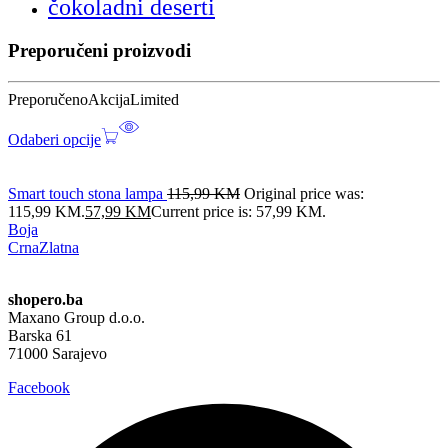
čokoladni deserti
Preporučeni proizvodi
Preporučeno
Akcija
Limited
Odaberi opcije
Smart touch stona lampa
115,99
KM
Original price was:
115,99 KM.
57,99
KM
Current price is: 57,99 KM.
Boja
Crna
Zlatna
shopero.ba
Maxano Group d.o.o.
Barska 61
71000 Sarajevo
Facebook