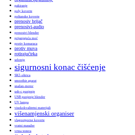
pakiranje
poly koverte
poštanske koverte
prenosiv brijač
prenosivi-audio
prenosivi blender
prijanjajuća moć
protiv komaraca
protiv muva
rotirajućirka
selotejp
sigurnosni konac čišćenje
SK5 oštrica
smoothie aparat
snažan-motor
usb-c punjenje
USB punjenje blender
UV lampa
visokokvalitetni materijali
višenamjenski organiser
vlagootporne koverte
vratni masažer
vrtna testera