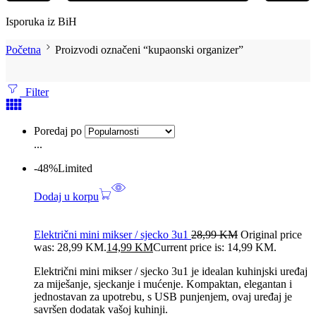
Isporuka iz BiH
Početna
Proizvodi označeni “kupaonski organizer”
Filter
Poredaj po
...
-48%
Limited
Dodaj u korpu
Električni mini mikser / sjecko 3u1
28,99
KM
Original price
was: 28,99 KM.
14,99
KM
Current price is: 14,99 KM.
Električni mini mikser / sjecko 3u1 je idealan kuhinjski uređaj
za miješanje, sjeckanje i mućenje. Kompaktan, elegantan i
jednostavan za upotrebu, s USB punjenjem, ovaj uređaj je
savršen dodatak vašoj kuhinji.