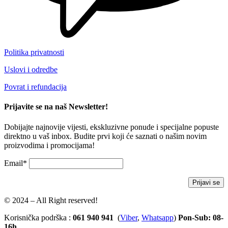
Politika privatnosti
Uslovi i odredbe
Povrat i refundacija
Prijavite se na naš Newsletter!
Dobijajte najnovije vijesti, ekskluzivne ponude i specijalne popuste
direktno u vaš inbox. Budite prvi koji će saznati o našim novim
proizvodima i promocijama!
Email*
© 2024 – All Right reserved!
Korisnička podrška :
061 940 941
(
Viber
,
Whatsapp
)
Pon-Sub: 08-
16h