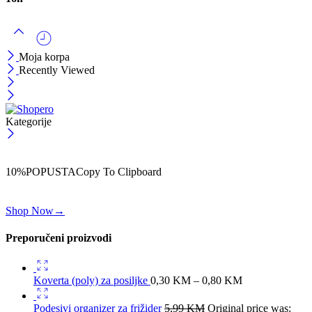
Moja korpa
Recently Viewed
Kategorije
ČEKAJ!
Uzmi svojih -10% na prvu porudžbinu!
10%POPUSTA
Copy To Clipboard
Koristi kod iznad i ostvari 10% popusta na svoju prvu porudžbinu.
Shop Now
→
Preporučeni proizvodi
Koverta (poly) za posiljke
0,30
KM
–
0,80
KM
Podesivi organizer za frižider
5,99
KM
Original price was: