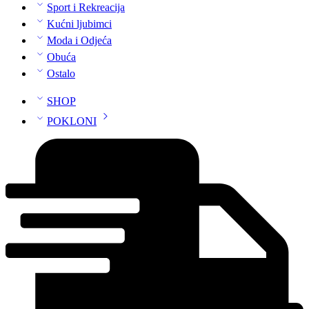
Sport i Rekreacija
Kućni ljubimci
Moda i Odjeća
Obuća
Ostalo
SHOP
POKLONI