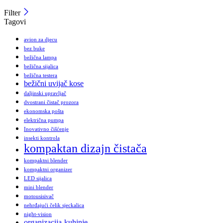
Filter
Tagovi
avion za djecu
bez buke
bežična lampa
bežična sijalica
bežična testera
bežični uvijač kose
daljinski upravljač
dvostrani čistač prozora
ekonomska pošta
električna pumpa
Inovativno čišćenje
insekti kontrola
kompaktan dizajn čistača
kompaktni blender
kompaktni organizer
LED sijalica
mini blender
motousisivač
nehrđajući čelik sjeckalica
night-vision
organizacija-kuhinje