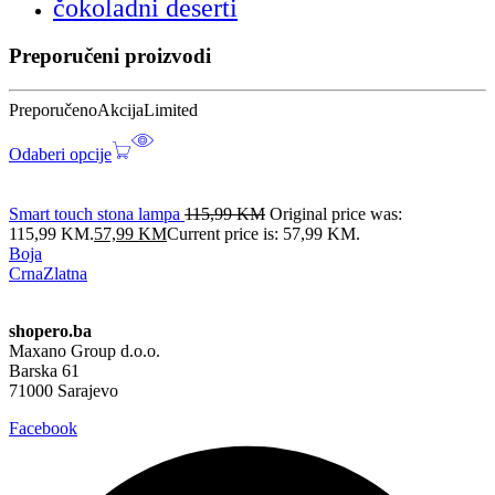
čokoladni deserti
Preporučeni proizvodi
Preporučeno
Akcija
Limited
Odaberi opcije
Smart touch stona lampa
115,99
KM
Original price was:
115,99 KM.
57,99
KM
Current price is: 57,99 KM.
Boja
Crna
Zlatna
shopero.ba
Maxano Group d.o.o.
Barska 61
71000 Sarajevo
Facebook