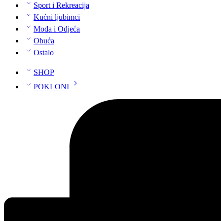
Sport i Rekreacija
Kućni ljubimci
Moda i Odjeća
Obuća
Ostalo
SHOP
POKLONI