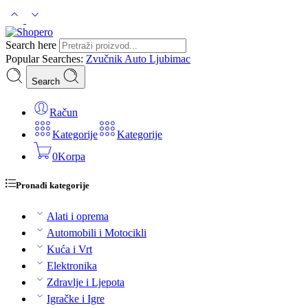
Search here
Popular Searches:
Zvučnik
Auto
Ljubimac
Search
Račun
Kategorije
Kategorije
0
Korpa
Pronađi kategorije
Alati i oprema
Automobili i Motocikli
Kuća i Vrt
Elektronika
Zdravlje i Ljepota
Igračke i Igre