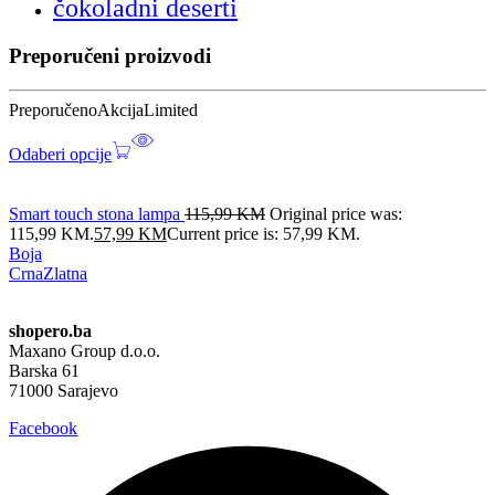
čokoladni deserti
Preporučeni proizvodi
Preporučeno
Akcija
Limited
Odaberi opcije
Smart touch stona lampa
115,99
KM
Original price was:
115,99 KM.
57,99
KM
Current price is: 57,99 KM.
Boja
Crna
Zlatna
shopero.ba
Maxano Group d.o.o.
Barska 61
71000 Sarajevo
Facebook