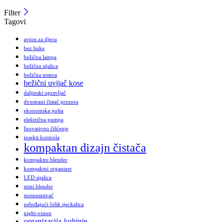
Filter
Tagovi
avion za djecu
bez buke
bežična lampa
bežična sijalica
bežična testera
bežični uvijač kose
daljinski upravljač
dvostrani čistač prozora
ekonomska pošta
električna pumpa
Inovativno čišćenje
insekti kontrola
kompaktan dizajn čistača
kompaktni blender
kompaktni organizer
LED sijalica
mini blender
motousisivač
nehrđajući čelik sjeckalica
night-vision
organizacija-kuhinje