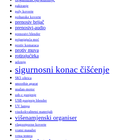
pakiranje
poly koverte
poštanske koverte
prenosiv brijač
prenosivi-audio
prenosivi blender
prijanjajuća moć
protiv komaraca
protiv muva
rotirajućirka
selotejp
sigurnosni konac čišćenje
SK5 oštrica
smoothie aparat
snažan-motor
usb-c punjenje
USB punjenje blender
UV lampa
visokokvalitetni materijali
višenamjenski organiser
vlagootporne koverte
vratni masažer
vrtna testera