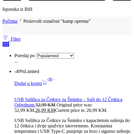
Isporuka iz BiH
Početna
Proizvodi označeni “kamp oprema”
Filter
Poredaj po
...
-49%
Limited
Dodaj u korpu
USB Sušilica za Četkice za Šminku – Suši do 12 Četkica
Odjednom
52,99
KM
Original price was:
52,99 KM.
26,99
KM
Current price is: 26,99 KM.
USB Sušilica za Četkice za Šminku s kapacitetom sušenja do
12 četkica i dvije spužvice istovremeno. Konstantna
temperatura i USB Type-C punjenje za brzo i sigurno sušenje.