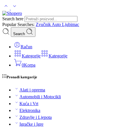
Search here
Popular Searches:
Zvučnik
Auto
Ljubimac
Search
Račun
Kategorije
Kategorije
0
Korpa
Pronađi kategorije
Alati i oprema
Automobili i Motocikli
Kuća i Vrt
Elektronika
Zdravlje i Ljepota
Igračke i Igre