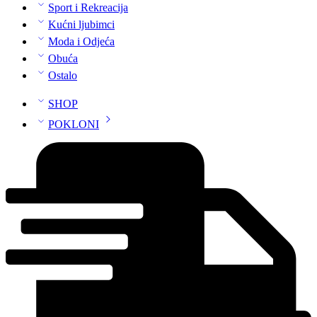
Sport i Rekreacija
Kućni ljubimci
Moda i Odjeća
Obuća
Ostalo
SHOP
POKLONI