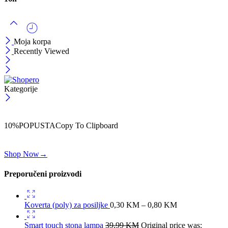
Moja korpa
Recently Viewed
Kategorije
ČEKAJ!
Uzmi svojih -10% na prvu porudžbinu!
10%POPUSTA
Copy To Clipboard
Koristi kod iznad i ostvari 10% popusta na svoju prvu porudžbinu.
Shop Now
→
Preporučeni proizvodi
Koverta (poly) za posiljke
0,30
KM
–
0,80
KM
Smart touch stona lampa
39,99
KM
Original price was: