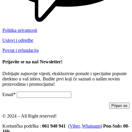
Politika privatnosti
Uslovi i odredbe
Povrat i refundacija
Prijavite se na naš Newsletter!
Dobijajte najnovije vijesti, ekskluzivne ponude i specijalne popuste
direktno u vaš inbox. Budite prvi koji će saznati o našim novim
proizvodima i promocijama!
Email*
© 2024 – All Right reserved!
Korisnička podrška :
061 940 941
(
Viber
,
Whatsapp
)
Pon-Sub: 08-
16h