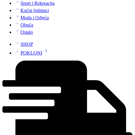
Sport i Rekreacija
Kućni ljubimci
Moda i Odjeća
Obuća
Ostalo
SHOP
POKLONI