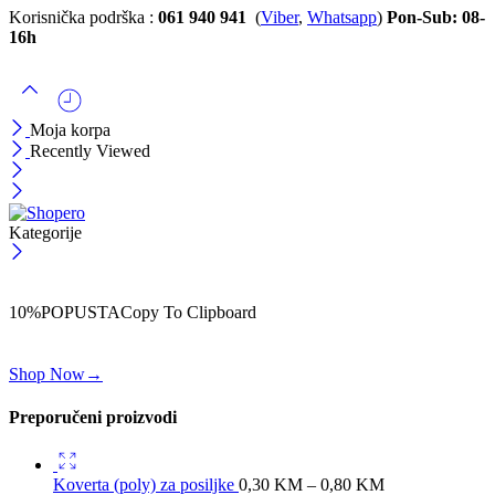
Korisnička podrška :
061 940 941
(
Viber
,
Whatsapp
)
Pon-Sub: 08-
16h
Moja korpa
Recently Viewed
Kategorije
ČEKAJ!
Uzmi svojih -10% na prvu porudžbinu!
10%POPUSTA
Copy To Clipboard
Koristi kod iznad i ostvari 10% popusta na svoju prvu porudžbinu.
Shop Now
→
Preporučeni proizvodi
Koverta (poly) za posiljke
0,30
KM
–
0,80
KM