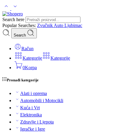
Search here
Popular Searches:
Zvučnik
Auto
Ljubimac
Search
Račun
Kategorije
Kategorije
0
Korpa
Pronađi kategorije
Alati i oprema
Automobili i Motocikli
Kuća i Vrt
Elektronika
Zdravlje i Ljepota
Igračke i Igre