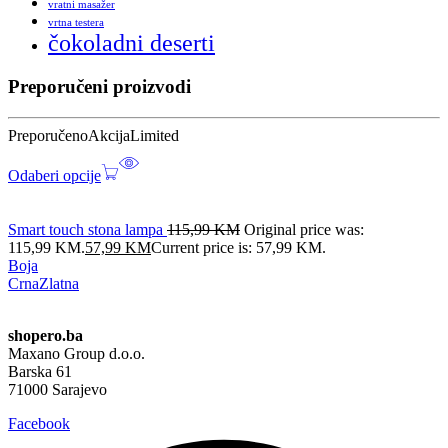
vratni masažer
vrtna testera
čokoladni deserti
Preporučeni proizvodi
Preporučeno
Akcija
Limited
Odaberi opcije
Smart touch stona lampa
115,99
KM
Original price was:
115,99 KM.
57,99
KM
Current price is: 57,99 KM.
Boja
Crna
Zlatna
shopero.ba
Maxano Group d.o.o.
Barska 61
71000 Sarajevo
Facebook