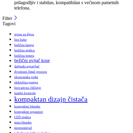
prilagodljiv i stabilan, kompatibilan s većinom pametnih
telefona.
Filter
Tagovi
avion za djecu
bez buke
bežična lampa
bežična sijalica
bežična testera
bežični uvijač kose
daljinski upravljač
dvostrani čistač prozora
ekonomska pošta
električna pumpa
Inovativno čišćenje
insekti kontrola
kompaktan dizajn čistača
kompaktni blender
kompaktni organizer
LED sijalica
mini blender
motousisivač