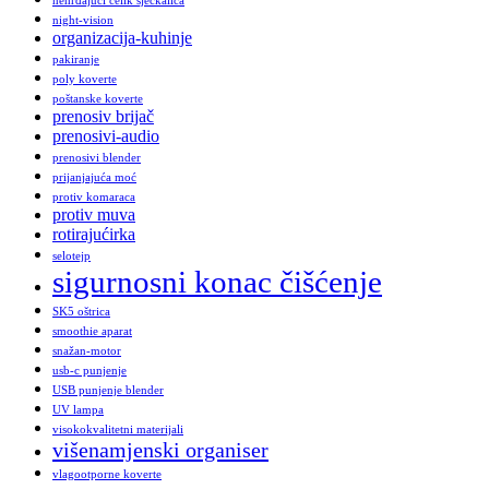
nehrđajući čelik sjeckalica
night-vision
organizacija-kuhinje
pakiranje
poly koverte
poštanske koverte
prenosiv brijač
prenosivi-audio
prenosivi blender
prijanjajuća moć
protiv komaraca
protiv muva
rotirajućirka
selotejp
sigurnosni konac čišćenje
SK5 oštrica
smoothie aparat
snažan-motor
usb-c punjenje
USB punjenje blender
UV lampa
visokokvalitetni materijali
višenamjenski organiser
vlagootporne koverte