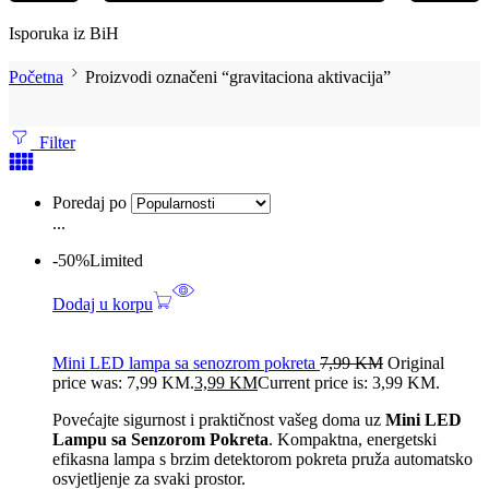
Isporuka iz BiH
Početna
Proizvodi označeni “gravitaciona aktivacija”
Filter
Poredaj po
...
-50%
Limited
Dodaj u korpu
Mini LED lampa sa senozrom pokreta
7,99
KM
Original
price was: 7,99 KM.
3,99
KM
Current price is: 3,99 KM.
Povećajte sigurnost i praktičnost vašeg doma uz
Mini LED
Lampu sa Senzorom Pokreta
. Kompaktna, energetski
efikasna lampa s brzim detektorom pokreta pruža automatsko
osvjetljenje za svaki prostor.