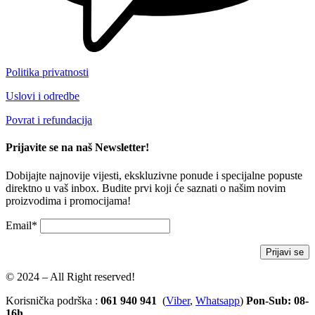
Politika privatnosti
Uslovi i odredbe
Povrat i refundacija
Prijavite se na naš Newsletter!
Dobijajte najnovije vijesti, ekskluzivne ponude i specijalne popuste
direktno u vaš inbox. Budite prvi koji će saznati o našim novim
proizvodima i promocijama!
Email*
© 2024 – All Right reserved!
Korisnička podrška :
061 940 941
(
Viber
,
Whatsapp
)
Pon-Sub: 08-
16h