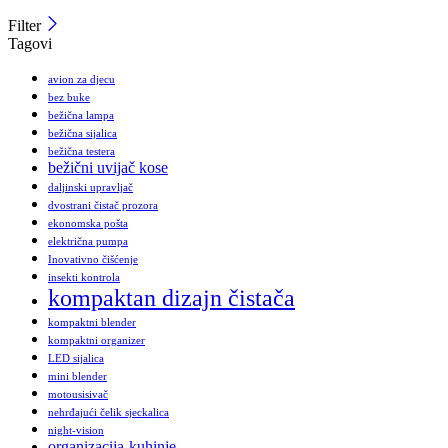
Filter
Tagovi
avion za djecu
bez buke
bežična lampa
bežična sijalica
bežična testera
bežični uvijač kose
daljinski upravljač
dvostrani čistač prozora
ekonomska pošta
električna pumpa
Inovativno čišćenje
insekti kontrola
kompaktan dizajn čistača
kompaktni blender
kompaktni organizer
LED sijalica
mini blender
motousisivač
nehrđajući čelik sjeckalica
night-vision
organizacija-kuhinje