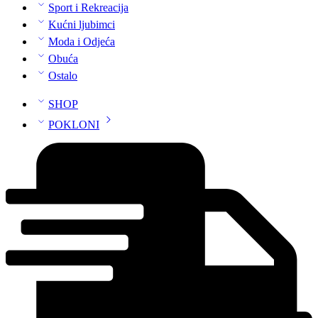
Sport i Rekreacija
Kućni ljubimci
Moda i Odjeća
Obuća
Ostalo
SHOP
POKLONI