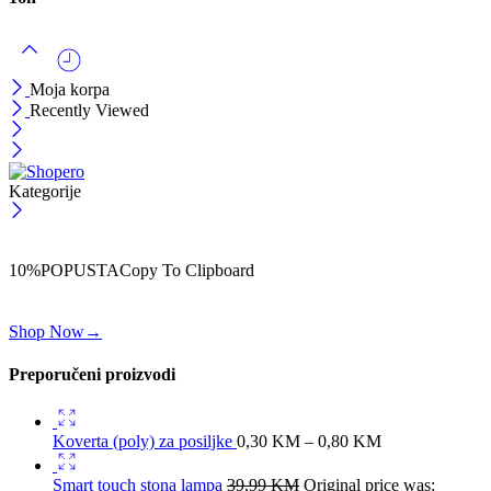
Moja korpa
Recently Viewed
Kategorije
ČEKAJ!
Uzmi svojih -10% na prvu porudžbinu!
10%POPUSTA
Copy To Clipboard
Koristi kod iznad i ostvari 10% popusta na svoju prvu porudžbinu.
Shop Now
→
Preporučeni proizvodi
Koverta (poly) za posiljke
0,30
KM
–
0,80
KM
Smart touch stona lampa
39,99
KM
Original price was: