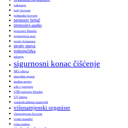
pakiranje
poly koverte
poštanske koverte
prenosiv brijač
prenosivi-audio
prenosivi blender
prijanjajuća moć
protiv komaraca
protiv muva
rotirajućirka
selotejp
sigurnosni konac čišćenje
SK5 oštrica
smoothie aparat
snažan-motor
usb-c punjenje
USB punjenje blender
UV lampa
visokokvalitetni materijali
višenamjenski organiser
vlagootporne koverte
vratni masažer
vrtna testera