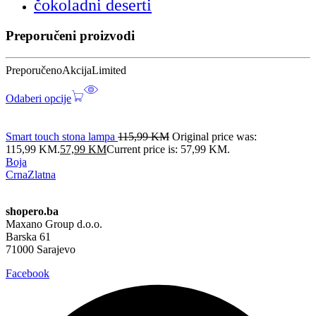
čokoladni deserti
Preporučeni proizvodi
Preporučeno
Akcija
Limited
Odaberi opcije
Smart touch stona lampa
115,99
KM
Original price was:
115,99 KM.
57,99
KM
Current price is: 57,99 KM.
Boja
Crna
Zlatna
shopero.ba
Maxano Group d.o.o.
Barska 61
71000 Sarajevo
Facebook