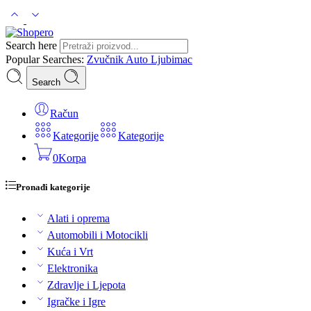
Search here
Popular Searches:
Zvučnik
Auto
Ljubimac
Search
Račun
Kategorije
Kategorije
0
Korpa
Pronađi kategorije
Alati i oprema
Automobili i Motocikli
Kuća i Vrt
Elektronika
Zdravlje i Ljepota
Igračke i Igre