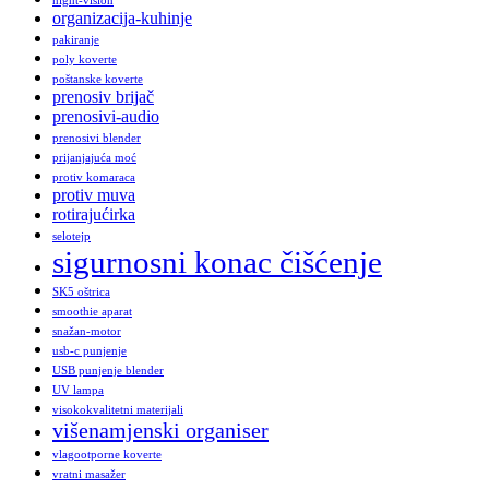
night-vision
organizacija-kuhinje
pakiranje
poly koverte
poštanske koverte
prenosiv brijač
prenosivi-audio
prenosivi blender
prijanjajuća moć
protiv komaraca
protiv muva
rotirajućirka
selotejp
sigurnosni konac čišćenje
SK5 oštrica
smoothie aparat
snažan-motor
usb-c punjenje
USB punjenje blender
UV lampa
visokokvalitetni materijali
višenamjenski organiser
vlagootporne koverte
vratni masažer