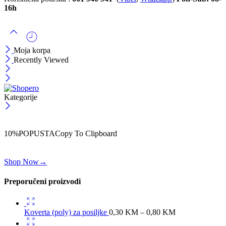
16h
Moja korpa
Recently Viewed
Kategorije
ČEKAJ!
Uzmi svojih -10% na prvu porudžbinu!
10%POPUSTA
Copy To Clipboard
Koristi kod iznad i ostvari 10% popusta na svoju prvu porudžbinu.
Shop Now
→
Preporučeni proizvodi
Koverta (poly) za posiljke
0,30
KM
–
0,80
KM