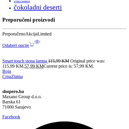
vrtna testera
čokoladni deserti
Preporučeni proizvodi
Preporučeno
Akcija
Limited
Odaberi opcije
Smart touch stona lampa
115,99
KM
Original price was:
115,99 KM.
57,99
KM
Current price is: 57,99 KM.
Boja
Crna
Zlatna
shopero.ba
Maxano Group d.o.o.
Barska 61
71000 Sarajevo
Facebook