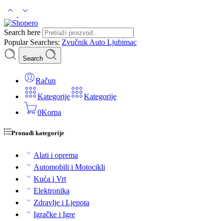
Search here
Popular Searches:
Zvučnik
Auto
Ljubimac
Search
Račun
Kategorije
Kategorije
0
Korpa
Pronađi kategorije
Alati i oprema
Automobili i Motocikli
Kuća i Vrt
Elektronika
Zdravlje i Ljepota
Igračke i Igre