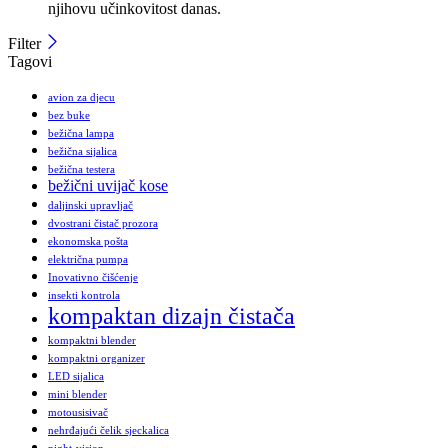
njihovu učinkovitost danas.
Filter
Tagovi
avion za djecu
bez buke
bežična lampa
bežična sijalica
bežična testera
bežični uvijač kose
daljinski upravljač
dvostrani čistač prozora
ekonomska pošta
električna pumpa
Inovativno čišćenje
insekti kontrola
kompaktan dizajn čistača
kompaktni blender
kompaktni organizer
LED sijalica
mini blender
motousisivač
nehrđajući čelik sjeckalica