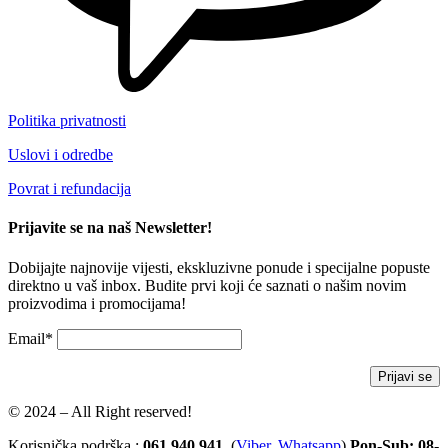
Politika privatnosti
Uslovi i odredbe
Povrat i refundacija
Prijavite se na naš Newsletter!
Dobijajte najnovije vijesti, ekskluzivne ponude i specijalne popuste
direktno u vaš inbox. Budite prvi koji će saznati o našim novim
proizvodima i promocijama!
Email*
© 2024 – All Right reserved!
Korisnička podrška :
061 940 941
(
Viber
,
Whatsapp
)
Pon-Sub: 08-