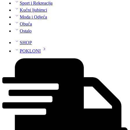
Sport i Rekreacija
Kućni ljubimci
Moda i Odjeća
Obuća
Ostalo
SHOP
POKLONI