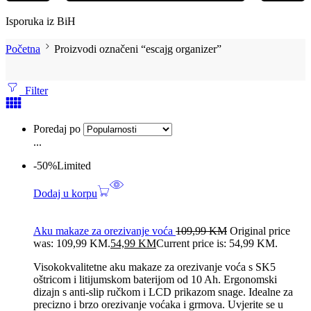
Isporuka iz BiH
Početna
Proizvodi označeni “escajg organizer”
Filter
Poredaj po
...
-50%
Limited
Dodaj u korpu
Aku makaze za orezivanje voća
109,99
KM
Original price
was: 109,99 KM.
54,99
KM
Current price is: 54,99 KM.
Visokokvalitetne aku makaze za orezivanje voća s SK5
oštricom i litijumskom baterijom od 10 Ah. Ergonomski
dizajn s anti-slip ručkom i LCD prikazom snage. Idealne za
precizno i brzo orezivanje voćaka i grmova. Uvjerite se u