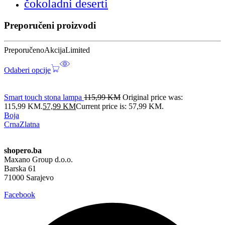
čokoladni deserti
Preporučeni proizvodi
Preporučeno
Akcija
Limited
Odaberi opcije
Smart touch stona lampa
115,99
KM
Original price was:
115,99 KM.
57,99
KM
Current price is: 57,99 KM.
Boja
Crna
Zlatna
shopero.ba
Maxano Group d.o.o.
Barska 61
71000 Sarajevo
Facebook