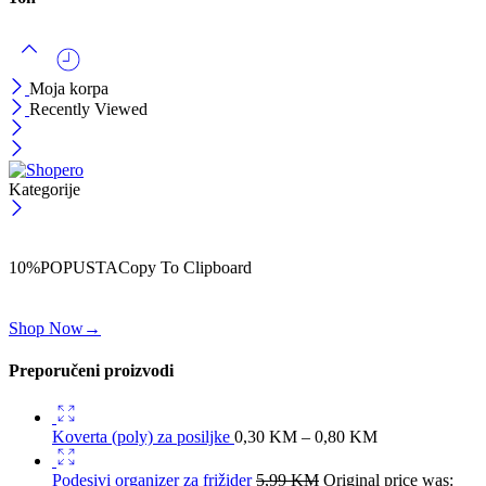
Moja korpa
Recently Viewed
Kategorije
ČEKAJ!
Uzmi svojih -10% na prvu porudžbinu!
10%POPUSTA
Copy To Clipboard
Koristi kod iznad i ostvari 10% popusta na svoju prvu porudžbinu.
Shop Now
→
Preporučeni proizvodi
Koverta (poly) za posiljke
0,30
KM
–
0,80
KM
Podesivi organizer za frižider
5,99
KM
Original price was: