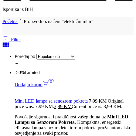
Isporuka iz BiH
Početna
Proizvodi označeni “električni mlin”
Filter
Poredaj po
...
-50%
Limited
Dodaj u korpu
Mini LED lampa sa senozrom pokreta
7,99
KM
Original
price was: 7,99 KM.
3,99
KM
Current price is: 3,99 KM.
Povećajte sigurnost i praktičnost vašeg doma uz
Mini LED
Lampu sa Senzorom Pokreta
. Kompaktna, energetski
efikasna lampa s brzim detektorom pokreta pruža automatsko
osvjetljenje za svaki prostor.