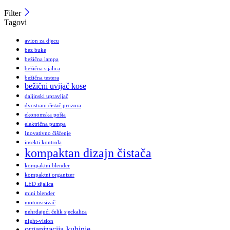
Filter
Tagovi
avion za djecu
bez buke
bežična lampa
bežična sijalica
bežična testera
bežični uvijač kose
daljinski upravljač
dvostrani čistač prozora
ekonomska pošta
električna pumpa
Inovativno čišćenje
insekti kontrola
kompaktan dizajn čistača
kompaktni blender
kompaktni organizer
LED sijalica
mini blender
motousisivač
nehrđajući čelik sjeckalica
night-vision
organizacija-kuhinje