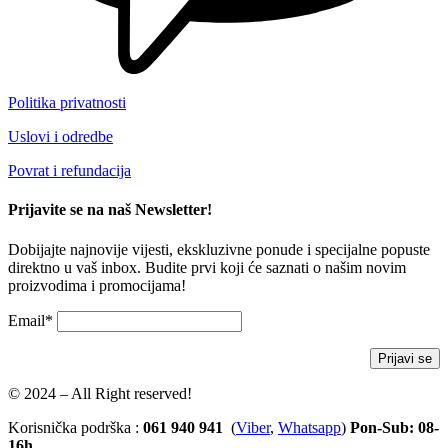
Politika privatnosti
Uslovi i odredbe
Povrat i refundacija
Prijavite se na naš Newsletter!
Dobijajte najnovije vijesti, ekskluzivne ponude i specijalne popuste
direktno u vaš inbox. Budite prvi koji će saznati o našim novim
proizvodima i promocijama!
Email*
© 2024 – All Right reserved!
Korisnička podrška :
061 940 941
(
Viber
,
Whatsapp
)
Pon-Sub: 08-
16h