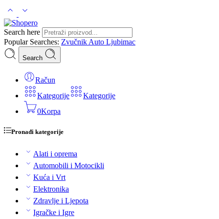
Search here
Popular Searches:
Zvučnik
Auto
Ljubimac
Search
Račun
Kategorije
Kategorije
0
Korpa
Pronađi kategorije
Alati i oprema
Automobili i Motocikli
Kuća i Vrt
Elektronika
Zdravlje i Ljepota
Igračke i Igre