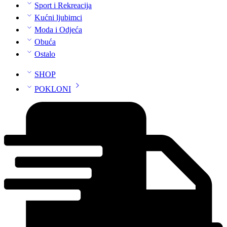
Sport i Rekreacija
Kućni ljubimci
Moda i Odjeća
Obuća
Ostalo
SHOP
POKLONI