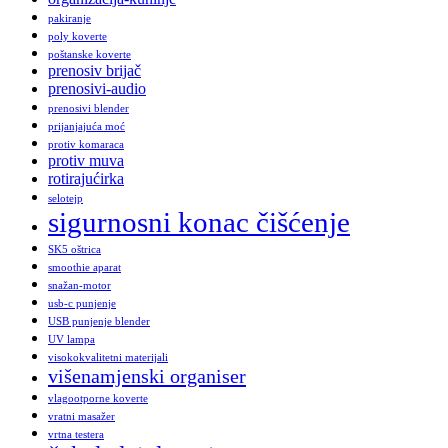
pakiranje
poly koverte
poštanske koverte
prenosiv brijač
prenosivi-audio
prenosivi blender
prijanjajuća moć
protiv komaraca
protiv muva
rotirajućirka
selotejp
sigurnosni konac čišćenje
SK5 oštrica
smoothie aparat
snažan-motor
usb-c punjenje
USB punjenje blender
UV lampa
visokokvalitetni materijali
višenamjenski organiser
vlagootporne koverte
vratni masažer
vrtna testera