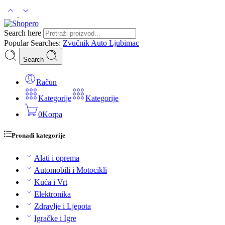
Search here
Popular Searches:
Zvučnik
Auto
Ljubimac
Search
Račun
Kategorije
Kategorije
0
Korpa
Pronađi kategorije
Alati i oprema
Automobili i Motocikli
Kuća i Vrt
Elektronika
Zdravlje i Ljepota
Igračke i Igre