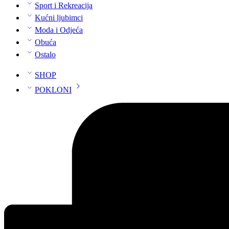
Sport i Rekreacija
Kućni ljubimci
Moda i Odjeća
Obuća
Ostalo
SHOP
POKLONI