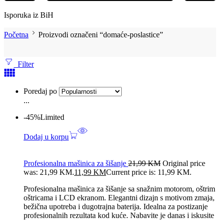
Isporuka iz BiH
Početna
Proizvodi označeni “domaće-poslastice”
Filter
Poredaj po
...
-45%
Limited
Dodaj u korpu
Profesionalna mašinica za šišanje
21,99
KM
Original price
was: 21,99 KM.
11,99
KM
Current price is: 11,99 KM.
Profesionalna mašinica za šišanje sa snažnim motorom, oštrim
oštricama i LCD ekranom. Elegantni dizajn s motivom zmaja,
bežična upotreba i dugotrajna baterija. Idealna za postizanje
profesionalnih rezultata kod kuće. Nabavite je danas i iskusite