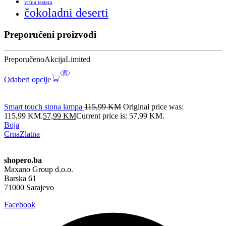
vrtna testera
čokoladni deserti
Preporučeni proizvodi
Preporučeno
Akcija
Limited
Odaberi opcije
Smart touch stona lampa
115,99
KM
Original price was:
115,99 KM.
57,99
KM
Current price is: 57,99 KM.
Boja
Crna
Zlatna
shopero.ba
Maxano Group d.o.o.
Barska 61
71000 Sarajevo
Facebook