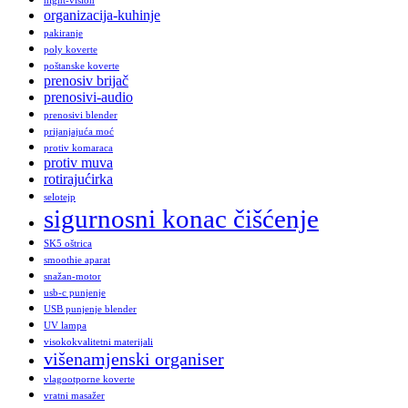
night-vision
organizacija-kuhinje
pakiranje
poly koverte
poštanske koverte
prenosiv brijač
prenosivi-audio
prenosivi blender
prijanjajuća moć
protiv komaraca
protiv muva
rotirajućirka
selotejp
sigurnosni konac čišćenje
SK5 oštrica
smoothie aparat
snažan-motor
usb-c punjenje
USB punjenje blender
UV lampa
visokokvalitetni materijali
višenamjenski organiser
vlagootporne koverte
vratni masažer