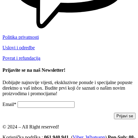
Politika privatnosti
Uslovi i odredbe
Povrat i refundacija
Prijavite se na naš Newsletter!
Dobijajte najnovije vijesti, ekskluzivne ponude i specijalne popuste
direktno u vaš inbox. Budite prvi koji će saznati o našim novim
proizvodima i promocijama!
Email*
© 2024 – All Right reserved!
Korisnička podrška :
061 940 941
(
Viber
,
Whatsapp
)
Pon-Sub: 08-