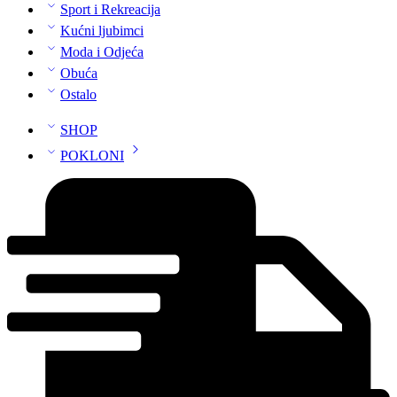
Sport i Rekreacija
Kućni ljubimci
Moda i Odjeća
Obuća
Ostalo
SHOP
POKLONI