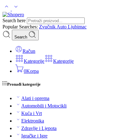
Search here
Popular Searches:
Zvučnik
Auto
Ljubimac
Search
Račun
Kategorije
Kategorije
0
Korpa
Pronađi kategorije
Alati i oprema
Automobili i Motocikli
Kuća i Vrt
Elektronika
Zdravlje i Ljepota
Igračke i Igre