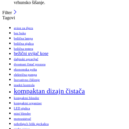
vrhunsko šišanje.
Filter
Tagovi
avion za djecu
bez buke
bežična lampa
bežična sijalica
bežična testera
bežični uvijač kose
daljinski upravljač
dvostrani čistač prozora
ekonomska pošta
električna pumpa
Inovativno čišćenje
insekti kontrola
kompaktan dizajn čistača
kompaktni blender
kompaktni organizer
LED sijalica
mini blender
motousisivač
nehrđajući čelik sjeckalica