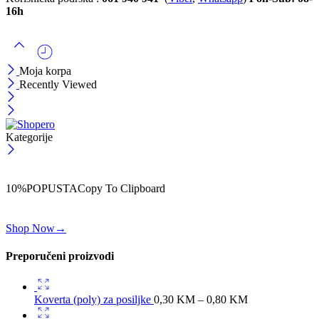
16h
Moja korpa
Recently Viewed
Kategorije
ČEKAJ!
Uzmi svojih -10% na prvu porudžbinu!
10%POPUSTA
Copy To Clipboard
Koristi kod iznad i ostvari 10% popusta na svoju prvu porudžbinu.
Shop Now
→
Preporučeni proizvodi
Koverta (poly) za posiljke
0,30
KM
–
0,80
KM