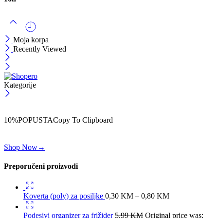
Moja korpa
Recently Viewed
Kategorije
ČEKAJ!
Uzmi svojih -10% na prvu porudžbinu!
10%POPUSTA
Copy To Clipboard
Koristi kod iznad i ostvari 10% popusta na svoju prvu porudžbinu.
Shop Now
→
Preporučeni proizvodi
Koverta (poly) za posiljke
0,30
KM
–
0,80
KM
Podesivi organizer za frižider
5,99
KM
Original price was: