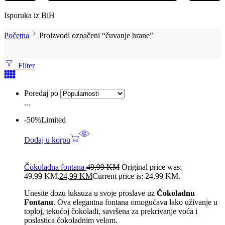
Isporuka iz BiH
Početna
Proizvodi označeni “čuvanje hrane”
Filter
Poredaj po
...
-50%
Limited
Dodaj u korpu
Čokoladna fontana
49,99
KM
Original price was:
49,99 KM.
24,99
KM
Current price is: 24,99 KM.
Unesite dozu luksuza u svoje proslave uz
Čokoladnu
Fontanu
. Ova elegantna fontana omogućava lako uživanje u
toploj, tekućoj čokoladi, savršena za prekrivanje voća i
poslastica čokoladnim velom.