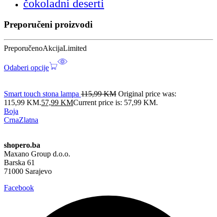
čokoladni deserti
Preporučeni proizvodi
Preporučeno
Akcija
Limited
Odaberi opcije
Smart touch stona lampa
115,99
KM
Original price was:
115,99 KM.
57,99
KM
Current price is: 57,99 KM.
Boja
Crna
Zlatna
shopero.ba
Maxano Group d.o.o.
Barska 61
71000 Sarajevo
Facebook