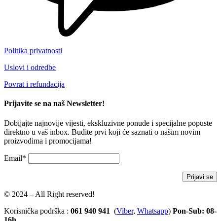
Politika privatnosti
Uslovi i odredbe
Povrat i refundacija
Prijavite se na naš Newsletter!
Dobijajte najnovije vijesti, ekskluzivne ponude i specijalne popuste
direktno u vaš inbox. Budite prvi koji će saznati o našim novim
proizvodima i promocijama!
Email*
© 2024 – All Right reserved!
Korisnička podrška :
061 940 941
(
Viber
,
Whatsapp
)
Pon-Sub: 08-
16h