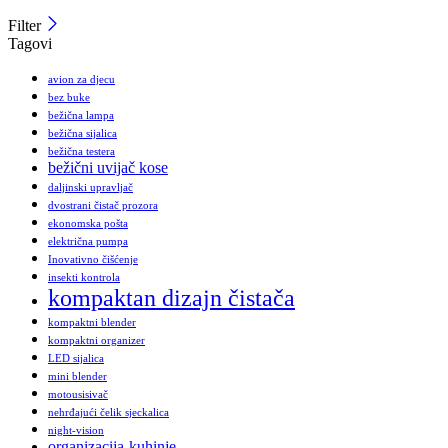
Filter
Tagovi
avion za djecu
bez buke
bežična lampa
bežična sijalica
bežična testera
bežični uvijač kose
daljinski upravljač
dvostrani čistač prozora
ekonomska pošta
električna pumpa
Inovativno čišćenje
insekti kontrola
kompaktan dizajn čistača
kompaktni blender
kompaktni organizer
LED sijalica
mini blender
motousisivač
nehrđajući čelik sjeckalica
night-vision
organizacija-kuhinje