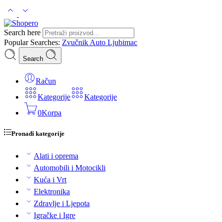
Search here
Popular Searches:
Zvučnik
Auto
Ljubimac
Search
Račun
Kategorije
Kategorije
0
Korpa
Pronađi kategorije
Alati i oprema
Automobili i Motocikli
Kuća i Vrt
Elektronika
Zdravlje i Ljepota
Igračke i Igre