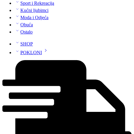
Sport i Rekreacija
Kućni ljubimci
Moda i Odjeća
Obuća
Ostalo
SHOP
POKLONI