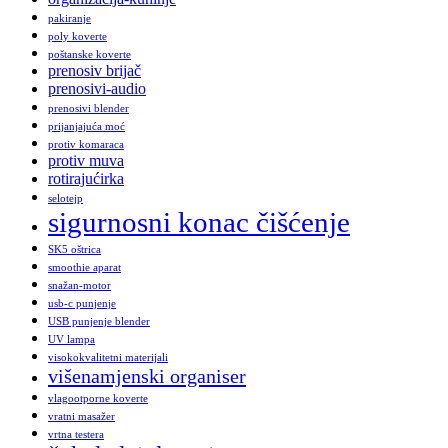
pakiranje
poly koverte
poštanske koverte
prenosiv brijač
prenosivi-audio
prenosivi blender
prijanjajuća moć
protiv komaraca
protiv muva
rotirajućirka
selotejp
sigurnosni konac čišćenje
SK5 oštrica
smoothie aparat
snažan-motor
usb-c punjenje
USB punjenje blender
UV lampa
visokokvalitetni materijali
višenamjenski organiser
vlagootporne koverte
vratni masažer
vrtna testera