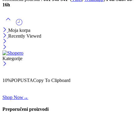
16h
Moja korpa
Recently Viewed
Kategorije
ČEKAJ!
Uzmi svojih -10% na prvu porudžbinu!
10%POPUSTA
Copy To Clipboard
Koristi kod iznad i ostvari 10% popusta na svoju prvu porudžbinu.
Shop Now
→
Preporučeni proizvodi
Koverta (poly) za posiljke
0,30
KM
–
0,80
KM