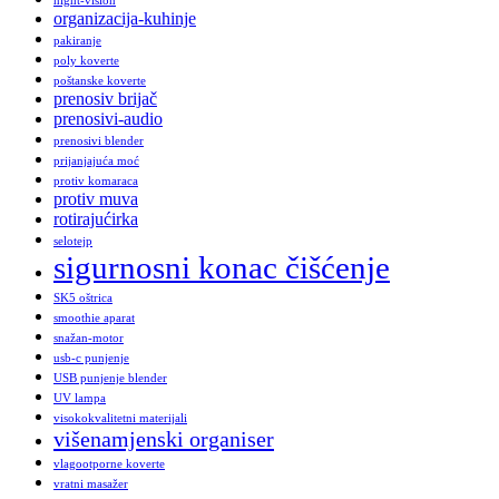
night-vision
organizacija-kuhinje
pakiranje
poly koverte
poštanske koverte
prenosiv brijač
prenosivi-audio
prenosivi blender
prijanjajuća moć
protiv komaraca
protiv muva
rotirajućirka
selotejp
sigurnosni konac čišćenje
SK5 oštrica
smoothie aparat
snažan-motor
usb-c punjenje
USB punjenje blender
UV lampa
visokokvalitetni materijali
višenamjenski organiser
vlagootporne koverte
vratni masažer