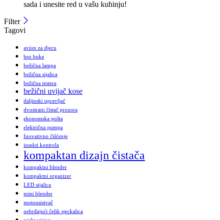
sada i unesite red u vašu kuhinju!
Filter
Tagovi
avion za djecu
bez buke
bežična lampa
bežična sijalica
bežična testera
bežični uvijač kose
daljinski upravljač
dvostrani čistač prozora
ekonomska pošta
električna pumpa
Inovativno čišćenje
insekti kontrola
kompaktan dizajn čistača
kompaktni blender
kompaktni organizer
LED sijalica
mini blender
motousisivač
nehrđajući čelik sjeckalica