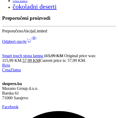
vrtna testera
čokoladni deserti
Preporučeni proizvodi
Preporučeno
Akcija
Limited
Odaberi opcije
Smart touch stona lampa
115,99
KM
Original price was:
115,99 KM.
57,99
KM
Current price is: 57,99 KM.
Boja
Crna
Zlatna
shopero.ba
Maxano Group d.o.o.
Barska 61
71000 Sarajevo
Facebook