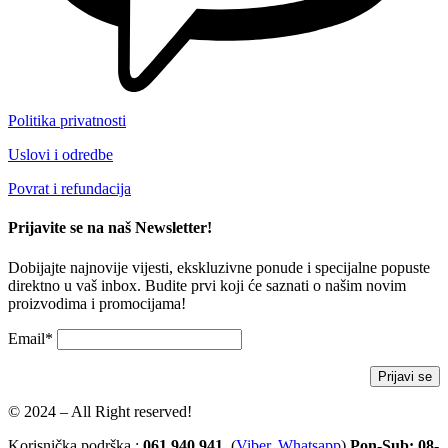
Politika privatnosti
Uslovi i odredbe
Povrat i refundacija
Prijavite se na naš Newsletter!
Dobijajte najnovije vijesti, ekskluzivne ponude i specijalne popuste
direktno u vaš inbox. Budite prvi koji će saznati o našim novim
proizvodima i promocijama!
Email*
© 2024 – All Right reserved!
Korisnička podrška :
061 940 941
(
Viber
,
Whatsapp
)
Pon-Sub: 08-