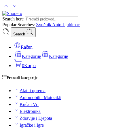
Search here
Popular Searches:
Zvučnik
Auto
Ljubimac
Search
Račun
Kategorije
Kategorije
0
Korpa
Pronađi kategorije
Alati i oprema
Automobili i Motocikli
Kuća i Vrt
Elektronika
Zdravlje i Ljepota
Igračke i Igre