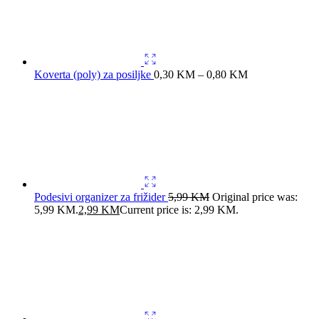
Podesivi organizer za frižider
5,99
KM
Original price was:
5,99 KM.
2,99
KM
Current price is: 2,99 KM.
Igračka za kućne ljubimce
13,99
KM
Original price was:
13,99 KM.
7,99
KM
Current price is: 7,99 KM.