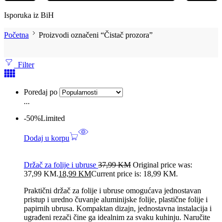
Isporuka iz BiH
Početna
Proizvodi označeni “Čistač prozora”
Filter
Poredaj po
...
-50%
Limited
Dodaj u korpu
Držač za folije i ubruse
37,99
KM
Original price was:
37,99 KM.
18,99
KM
Current price is: 18,99 KM.
Praktični držač za folije i ubruse omogućava jednostavan
pristup i uredno čuvanje aluminijske folije, plastične folije i
papirnih ubrusa. Kompaktan dizajn, jednostavna instalacija i
ugrađeni rezači čine ga idealnim za svaku kuhinju. Naručite