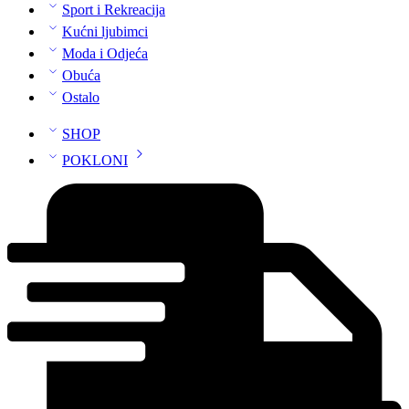
Sport i Rekreacija
Kućni ljubimci
Moda i Odjeća
Obuća
Ostalo
SHOP
POKLONI