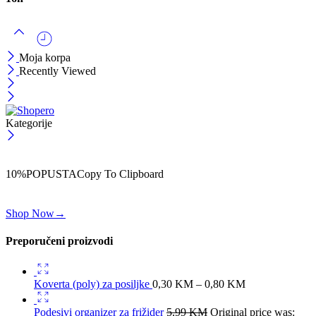
Moja korpa
Recently Viewed
Kategorije
ČEKAJ!
Uzmi svojih -10% na prvu porudžbinu!
10%POPUSTA
Copy To Clipboard
Koristi kod iznad i ostvari 10% popusta na svoju prvu porudžbinu.
Shop Now
→
Preporučeni proizvodi
Koverta (poly) za posiljke
0,30
KM
–
0,80
KM
Podesivi organizer za frižider
5,99
KM
Original price was: