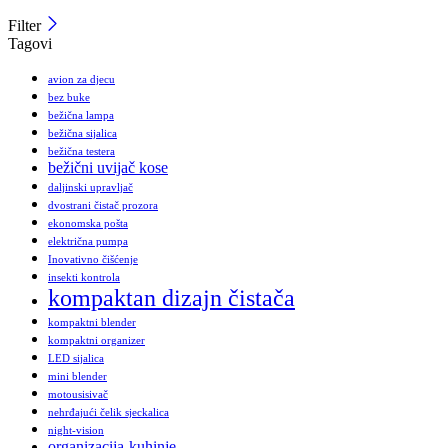
Filter
Tagovi
avion za djecu
bez buke
bežična lampa
bežična sijalica
bežična testera
bežični uvijač kose
daljinski upravljač
dvostrani čistač prozora
ekonomska pošta
električna pumpa
Inovativno čišćenje
insekti kontrola
kompaktan dizajn čistača
kompaktni blender
kompaktni organizer
LED sijalica
mini blender
motousisivač
nehrđajući čelik sjeckalica
night-vision
organizacija-kuhinje