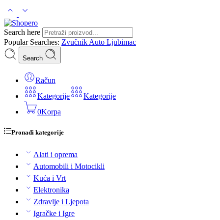
Search here
Popular Searches:
Zvučnik
Auto
Ljubimac
Search
Račun
Kategorije
Kategorije
0
Korpa
Pronađi kategorije
Alati i oprema
Automobili i Motocikli
Kuća i Vrt
Elektronika
Zdravlje i Ljepota
Igračke i Igre