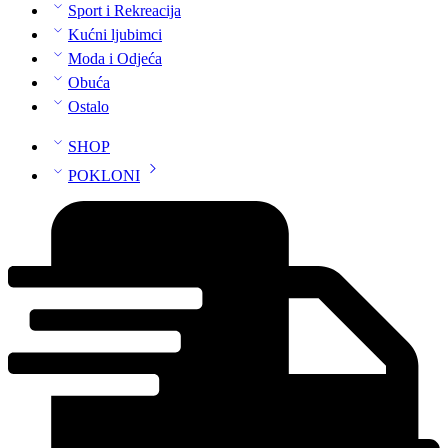
Sport i Rekreacija
Kućni ljubimci
Moda i Odjeća
Obuća
Ostalo
SHOP
POKLONI