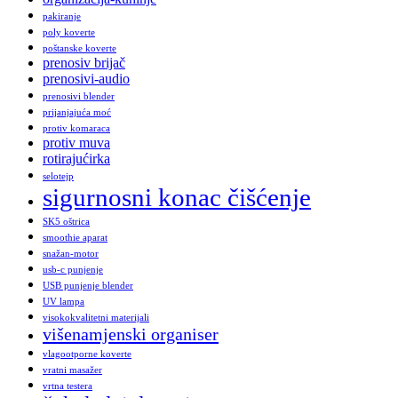
pakiranje
poly koverte
poštanske koverte
prenosiv brijač
prenosivi-audio
prenosivi blender
prijanjajuća moć
protiv komaraca
protiv muva
rotirajućirka
selotejp
sigurnosni konac čišćenje
SK5 oštrica
smoothie aparat
snažan-motor
usb-c punjenje
USB punjenje blender
UV lampa
visokokvalitetni materijali
višenamjenski organiser
vlagootporne koverte
vratni masažer
vrtna testera