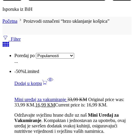
Isporuka iz BiH
Početna
Proizvodi označeni “brzo uklanjanje košpica”
Filter
Poredaj po
...
-50%
Limited
Dodaj u korpu
Mini uređaj za vakumiranje
33,99
KM
Original price was:
33,99 KM.
16,99
KM
Current price is: 16,99 KM.
Održavajte svježinu hrane duže uz naš
Mini Uređaj za
Vakumiranje
. Kompaktan i jednostavan za upotrebu, ovaj
uređaj je savršen dodatak svakoj kuhinji, osiguravajući
nutritivne vrijednosti i svježinu vaših namirnica.