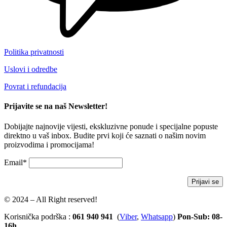
Politika privatnosti
Uslovi i odredbe
Povrat i refundacija
Prijavite se na naš Newsletter!
Dobijajte najnovije vijesti, ekskluzivne ponude i specijalne popuste
direktno u vaš inbox. Budite prvi koji će saznati o našim novim
proizvodima i promocijama!
Email*
© 2024 – All Right reserved!
Korisnička podrška :
061 940 941
(
Viber
,
Whatsapp
)
Pon-Sub: 08-
16h