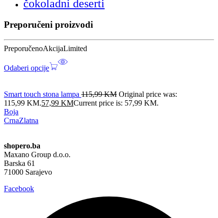
čokoladni deserti
Preporučeni proizvodi
Preporučeno
Akcija
Limited
Odaberi opcije
Smart touch stona lampa
115,99
KM
Original price was:
115,99 KM.
57,99
KM
Current price is: 57,99 KM.
Boja
Crna
Zlatna
shopero.ba
Maxano Group d.o.o.
Barska 61
71000 Sarajevo
Facebook