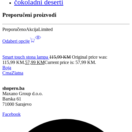
čokoladni deserti
Preporučeni proizvodi
Preporučeno
Akcija
Limited
Odaberi opcije
Smart touch stona lampa
115,99
KM
Original price was:
115,99 KM.
57,99
KM
Current price is: 57,99 KM.
Boja
Crna
Zlatna
shopero.ba
Maxano Group d.o.o.
Barska 61
71000 Sarajevo
Facebook