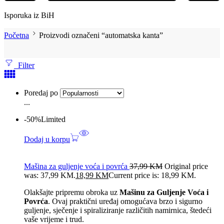
Isporuka iz BiH
Početna
Proizvodi označeni “automatska kanta”
Filter
Poredaj po
...
-50%
Limited
Dodaj u korpu
Mašina za guljenje voća i povrća
37,99
KM
Original price
was: 37,99 KM.
18,99
KM
Current price is: 18,99 KM.
Olakšajte pripremu obroka uz
Mašinu za Guljenje Voća i
Povrća
. Ovaj praktični uređaj omogućava brzo i sigurno
guljenje, sječenje i spiraliziranje različitih namirnica, štedeći
vaše vrijeme i trud.