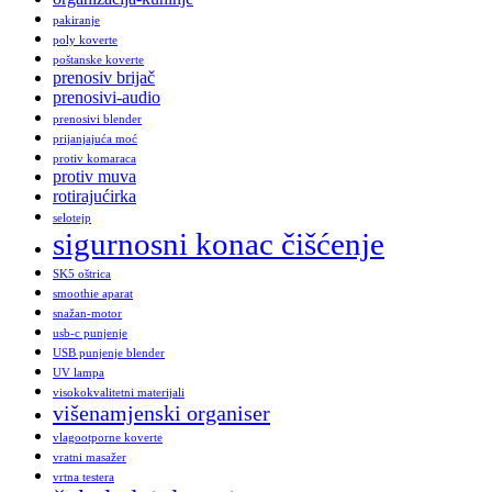
pakiranje
poly koverte
poštanske koverte
prenosiv brijač
prenosivi-audio
prenosivi blender
prijanjajuća moć
protiv komaraca
protiv muva
rotirajućirka
selotejp
sigurnosni konac čišćenje
SK5 oštrica
smoothie aparat
snažan-motor
usb-c punjenje
USB punjenje blender
UV lampa
visokokvalitetni materijali
višenamjenski organiser
vlagootporne koverte
vratni masažer
vrtna testera