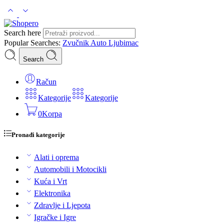
Search here
Popular Searches:
Zvučnik
Auto
Ljubimac
Search
Račun
Kategorije
Kategorije
0
Korpa
Pronađi kategorije
Alati i oprema
Automobili i Motocikli
Kuća i Vrt
Elektronika
Zdravlje i Ljepota
Igračke i Igre