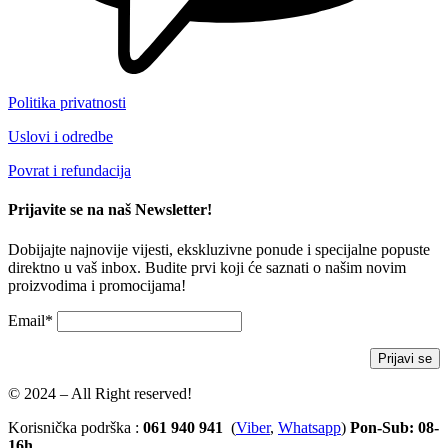
Politika privatnosti
Uslovi i odredbe
Povrat i refundacija
Prijavite se na naš Newsletter!
Dobijajte najnovije vijesti, ekskluzivne ponude i specijalne popuste
direktno u vaš inbox. Budite prvi koji će saznati o našim novim
proizvodima i promocijama!
Email*
© 2024 – All Right reserved!
Korisnička podrška :
061 940 941
(
Viber
,
Whatsapp
)
Pon-Sub: 08-
16h