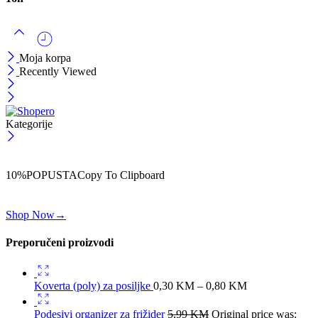
Moja korpa
Recently Viewed
Kategorije
ČEKAJ!
Uzmi svojih -10% na prvu porudžbinu!
10%POPUSTA
Copy To Clipboard
Koristi kod iznad i ostvari 10% popusta na svoju prvu porudžbinu.
Shop Now
→
Preporučeni proizvodi
Koverta (poly) za posiljke
0,30
KM
–
0,80
KM
Podesivi organizer za frižider
5,99
KM
Original price was: