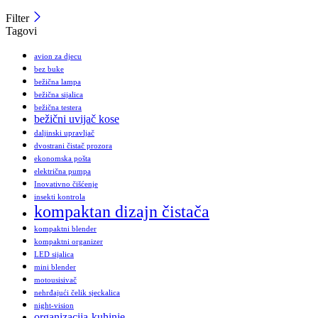
Filter
Tagovi
avion za djecu
bez buke
bežična lampa
bežična sijalica
bežična testera
bežični uvijač kose
daljinski upravljač
dvostrani čistač prozora
ekonomska pošta
električna pumpa
Inovativno čišćenje
insekti kontrola
kompaktan dizajn čistača
kompaktni blender
kompaktni organizer
LED sijalica
mini blender
motousisivač
nehrđajući čelik sjeckalica
night-vision
organizacija-kuhinje