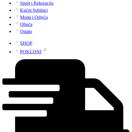
Sport i Rekreacija
Kućni ljubimci
Moda i Odjeća
Obuća
Ostalo
SHOP
POKLONI