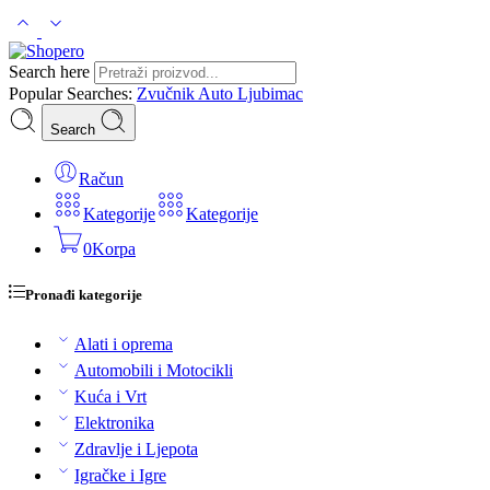
Search here
Popular Searches:
Zvučnik
Auto
Ljubimac
Search
Račun
Kategorije
Kategorije
0
Korpa
Pronađi kategorije
Alati i oprema
Automobili i Motocikli
Kuća i Vrt
Elektronika
Zdravlje i Ljepota
Igračke i Igre