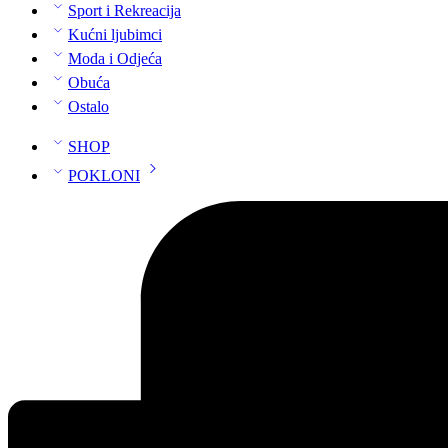
Sport i Rekreacija
Kućni ljubimci
Moda i Odjeća
Obuća
Ostalo
SHOP
POKLONI