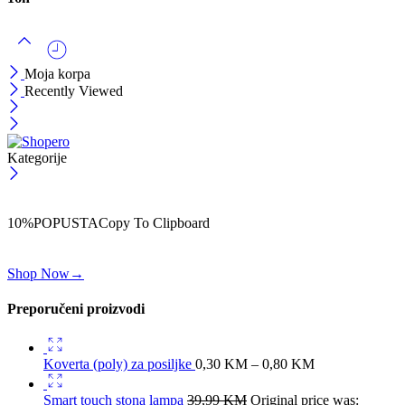
Moja korpa
Recently Viewed
Kategorije
ČEKAJ!
Uzmi svojih -10% na prvu porudžbinu!
10%POPUSTA
Copy To Clipboard
Koristi kod iznad i ostvari 10% popusta na svoju prvu porudžbinu.
Shop Now
→
Preporučeni proizvodi
Koverta (poly) za posiljke
0,30
KM
–
0,80
KM
Smart touch stona lampa
39,99
KM
Original price was: