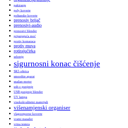
pakiranje
poly koverte
poštanske koverte
prenosiv brijač
prenosivi-audio
prenosivi blender
prijanjajuća moć
protiv komaraca
protiv muva
rotirajućirka
selotejp
sigurnosni konac čišćenje
SK5 oštrica
smoothie aparat
snažan-motor
usb-c punjenje
USB punjenje blender
UV lampa
visokokvalitetni materijali
višenamjenski organiser
vlagootporne koverte
vratni masažer
vrtna testera