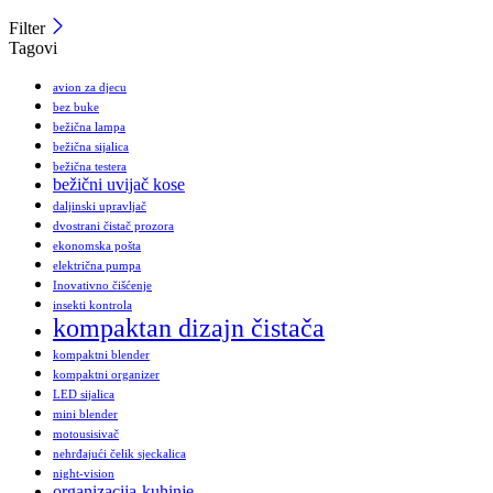
Filter
Tagovi
avion za djecu
bez buke
bežična lampa
bežična sijalica
bežična testera
bežični uvijač kose
daljinski upravljač
dvostrani čistač prozora
ekonomska pošta
električna pumpa
Inovativno čišćenje
insekti kontrola
kompaktan dizajn čistača
kompaktni blender
kompaktni organizer
LED sijalica
mini blender
motousisivač
nehrđajući čelik sjeckalica
night-vision
organizacija-kuhinje