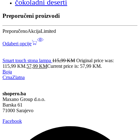
čokoladni deserti
Preporučeni proizvodi
Preporučeno
Akcija
Limited
Odaberi opcije
Smart touch stona lampa
115,99
KM
Original price was:
115,99 KM.
57,99
KM
Current price is: 57,99 KM.
Boja
Crna
Zlatna
shopero.ba
Maxano Group d.o.o.
Barska 61
71000 Sarajevo
Facebook