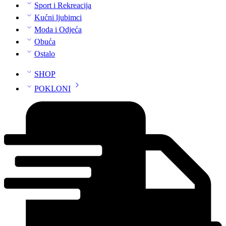
Sport i Rekreacija
Kućni ljubimci
Moda i Odjeća
Obuća
Ostalo
SHOP
POKLONI