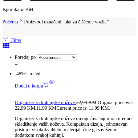
Isporuka iz BiH
Početna
Proizvodi označeni “alat za čišćenje vozila”
Filter
Poredaj po
...
-48%
Limited
Dodaj u korpu
Organizer za kuhinjske noževe
22,99
KM
Original price was:
22,99 KM.
11,99
KM
Current price is: 11,99 KM.
Organizer za kuhinjske noževe omogućava sigurno i uredno
skladištenje vaših noževa. Kompaktan dizajn, jednostavan
pristup i visokokvalitetni materijali čine ga savršenim
dodatkom svakoj kuhinji.