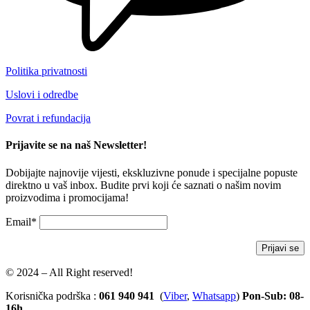
Politika privatnosti
Uslovi i odredbe
Povrat i refundacija
Prijavite se na naš Newsletter!
Dobijajte najnovije vijesti, ekskluzivne ponude i specijalne popuste
direktno u vaš inbox. Budite prvi koji će saznati o našim novim
proizvodima i promocijama!
Email*
© 2024 – All Right reserved!
Korisnička podrška :
061 940 941
(
Viber
,
Whatsapp
)
Pon-Sub: 08-
16h