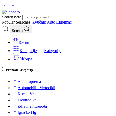
Search here
Popular Searches:
Zvučnik
Auto
Ljubimac
Search
Račun
Kategorije
Kategorije
0
Korpa
Pronađi kategorije
Alati i oprema
Automobili i Motocikli
Kuća i Vrt
Elektronika
Zdravlje i Ljepota
Igračke i Igre