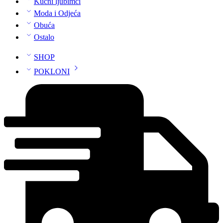
Kućni ljubimci
Moda i Odjeća
Obuća
Ostalo
SHOP
POKLONI