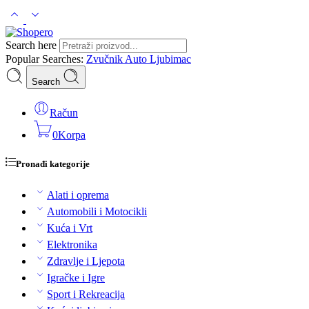
Search here
Popular Searches:
Zvučnik
Auto
Ljubimac
Search
Račun
0
Korpa
Pronađi kategorije
Alati i oprema
Automobili i Motocikli
Kuća i Vrt
Elektronika
Zdravlje i Ljepota
Igračke i Igre
Sport i Rekreacija