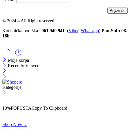
© 2024 – All Right reserved!
Korisnička podrška :
061 940 941
(
Viber
,
Whatsapp
)
Pon-Sub: 08-
16h
Moja korpa
Recently Viewed
Kategorije
ČEKAJ!
Uzmi svojih -10% na prvu porudžbinu!
10%POPUSTA
Copy To Clipboard
Koristi kod iznad i ostvari 10% popusta na svoju prvu porudžbinu.
Shop Now
→