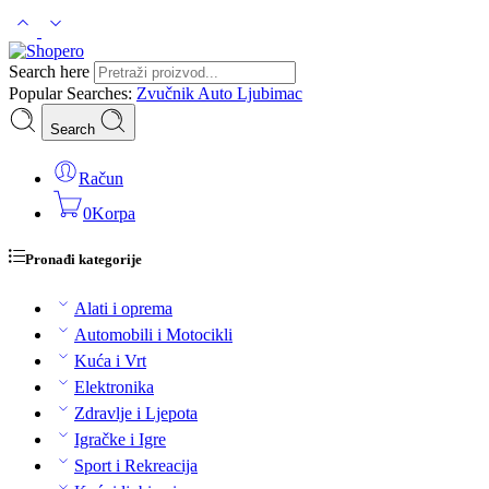
Search here
Popular Searches:
Zvučnik
Auto
Ljubimac
Search
Račun
0
Korpa
Pronađi kategorije
Alati i oprema
Automobili i Motocikli
Kuća i Vrt
Elektronika
Zdravlje i Ljepota
Igračke i Igre
Sport i Rekreacija