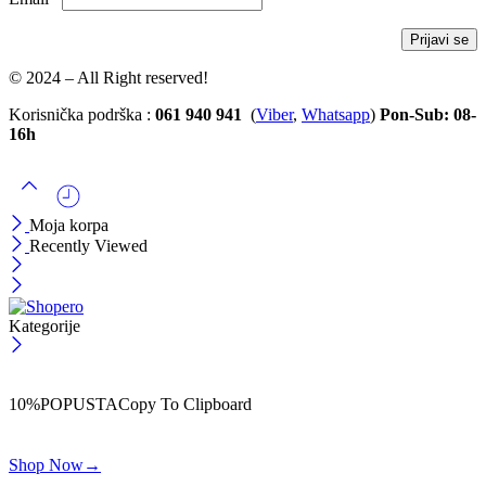
© 2024 – All Right reserved!
Korisnička podrška :
061 940 941
(
Viber
,
Whatsapp
)
Pon-Sub: 08-
16h
Moja korpa
Recently Viewed
Kategorije
ČEKAJ!
Uzmi svojih -10% na prvu porudžbinu!
10%POPUSTA
Copy To Clipboard
Koristi kod iznad i ostvari 10% popusta na svoju prvu porudžbinu.
Shop Now
→