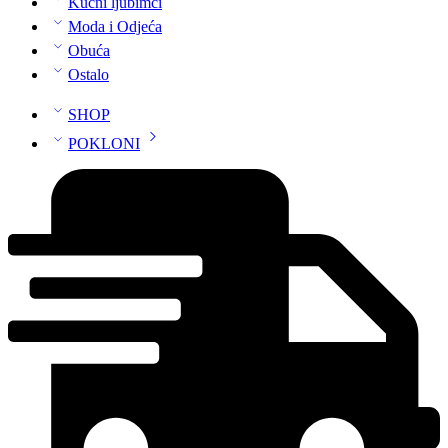
Kućni ljubimci
Moda i Odjeća
Obuća
Ostalo
SHOP
POKLONI