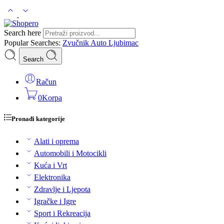
Search here
Popular Searches:
Zvučnik
Auto
Ljubimac
Search
Račun
0
Korpa
Pronađi kategorije
Alati i oprema
Automobili i Motocikli
Kuća i Vrt
Elektronika
Zdravlje i Ljepota
Igračke i Igre
Sport i Rekreacija