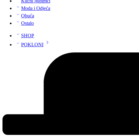
Kućni ljubimci
Moda i Odjeća
Obuća
Ostalo
SHOP
POKLONI