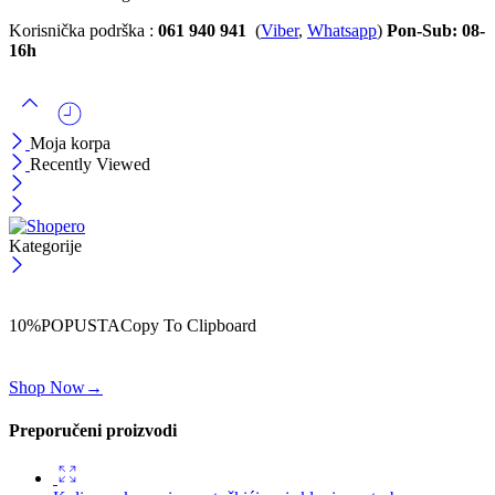
Korisnička podrška :
061 940 941
(
Viber
,
Whatsapp
)
Pon-Sub: 08-
16h
Moja korpa
Recently Viewed
Kategorije
ČEKAJ!
Uzmi svojih -10% na prvu porudžbinu!
10%POPUSTA
Copy To Clipboard
Koristi kod iznad i ostvari 10% popusta na svoju prvu porudžbinu.
Shop Now
→
Preporučeni proizvodi