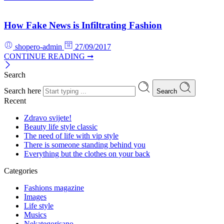
How Fake News is Infiltrating Fashion
shopero-admin
27/09/2017
CONTINUE READING ➞
Search
Search here
Search
Recent
Zdravo svijete!
Beauty life style classic
The need of life with vip style
There is someone standing behind you
Everything but the clothes on your back
Categories
Fashions magazine
Images
Life style
Musics
Nekategorisano