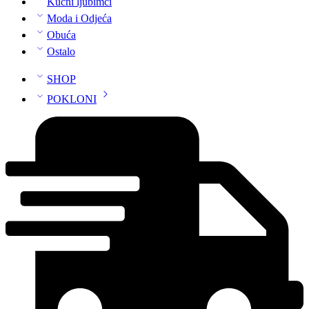
Kućni ljubimci
Moda i Odjeća
Obuća
Ostalo
SHOP
POKLONI