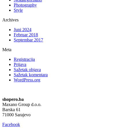
Photography
Style
Archives
Juni 2024
Februar 2018
Septembar 2017
Meta
Registracija
Prijava
Sažetak objava
Sažetak komentara
WordPress.org
shopero.ba
Maxano Group d.o.o.
Barska 61
71000 Sarajevo
Facebook