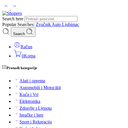
Search here
Popular Searches:
Zvučnik
Auto
Ljubimac
Search
Račun
0
Korpa
Pronađi kategorije
Alati i oprema
Automobili i Motocikli
Kuća i Vrt
Elektronika
Zdravlje i Ljepota
Igračke i Igre
Sport i Rekreacija