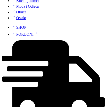
Kućni ljubimci
Moda i Odjeća
Obuća
Ostalo
SHOP
POKLONI