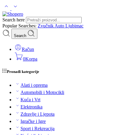
Search here
Popular Searches:
Zvučnik
Auto
Ljubimac
Search
Račun
0
Korpa
Pronađi kategorije
Alati i oprema
Automobili i Motocikli
Kuća i Vrt
Elektronika
Zdravlje i Ljepota
Igračke i Igre
Sport i Rekreacija