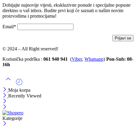
Dobijajte najnovije vijesti, ekskluzivne ponude i specijalne popuste
direktno u vaš inbox. Budite prvi koji će saznati o našim novim
proizvodima i promocijama!
Email*
© 2024 – All Right reserved!
Korisnička podrška :
061 940 941
(
Viber
,
Whatsapp
)
Pon-Sub: 08-
16h
Moja korpa
Recently Viewed
Kategorije
ČEKAJ!
Uzmi svojih -10% na prvu porudžbinu!