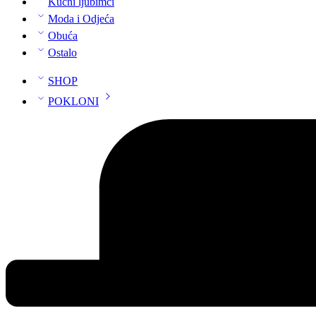
Kućni ljubimci
Moda i Odjeća
Obuća
Ostalo
SHOP
POKLONI