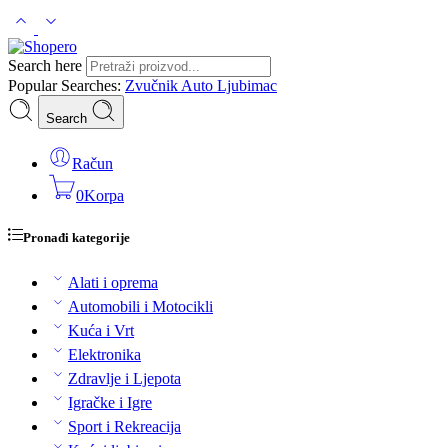
Search here
Popular Searches:
Zvučnik
Auto
Ljubimac
Search
Račun
0
Korpa
Pronađi kategorije
Alati i oprema
Automobili i Motocikli
Kuća i Vrt
Elektronika
Zdravlje i Ljepota
Igračke i Igre
Sport i Rekreacija