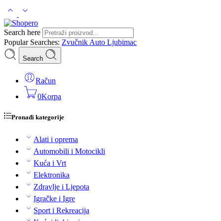
Search here
Popular Searches:
Zvučnik
Auto
Ljubimac
Search
Račun
0
Korpa
Pronađi kategorije
Alati i oprema
Automobili i Motocikli
Kuća i Vrt
Elektronika
Zdravlje i Ljepota
Igračke i Igre
Sport i Rekreacija