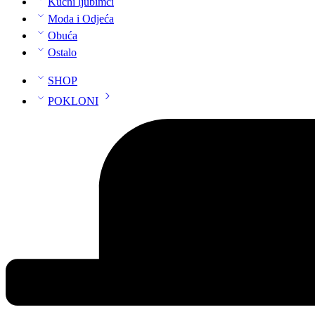
Kućni ljubimci
Moda i Odjeća
Obuća
Ostalo
SHOP
POKLONI