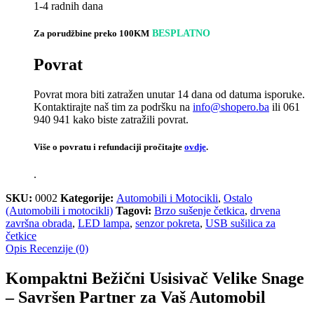
1-4 radnih dana
Za porudžbine preko 100KM
BESPLATNO
Povrat
Povrat mora biti zatražen unutar 14 dana od datuma isporuke.
Kontaktirajte naš tim za podršku na
info@shopero.ba
ili 061
940 941 kako biste zatražili povrat.
Više o povratu i refundaciji pročitajte
ovdje
.
.
SKU:
0002
Kategorije:
Automobili i Motocikli
,
Ostalo
(Automobili i motocikli)
Tagovi:
Brzo sušenje četkica
,
drvena
završna obrada
,
LED lampa
,
senzor pokreta
,
USB sušilica za
četkice
Opis
Recenzije (0)
Kompaktni Bežični Usisivač Velike Snage
– Savršen Partner za Vaš Automobil