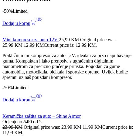
-50%
Limited
Dodaj u korpu
Mini kompresor za auto 12V
25,99
KM
Original price was:
25,99 KM.
12,99
KM
Current price is: 12,99 KM.
Praktični mini kompresor za auto 12V, idealan za brzo napuhavanje
guma. Kompaktan i lako prenosiv, s ugrađenim digitalnim
manometrom za precizno praćenje pritiska. Pogodan za gume
automobila, motocikala, bicikala i sportske opreme. Uvijek budite
spremni uz naš pouzdani kompresor.
-50%
Limited
Dodaj u korpu
Keramička zaštita za auto – Shine Armor
Ocjenjeno
5.00
od 5
23,99
KM
Original price was: 23,99 KM.
11,99
KM
Current price is:
11,99 KM.