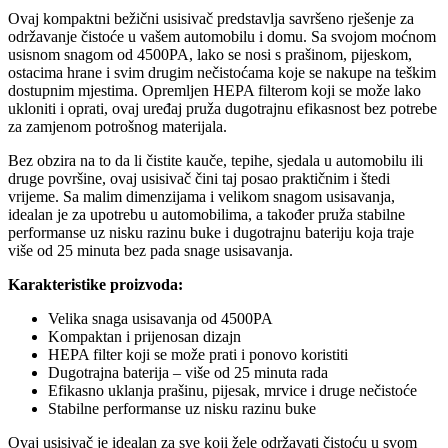
Ovaj kompaktni bežični usisivač predstavlja savršeno rješenje za
održavanje čistoće u vašem automobilu i domu. Sa svojom moćnom
usisnom snagom od 4500PA, lako se nosi s prašinom, pijeskom,
ostacima hrane i svim drugim nečistoćama koje se nakupe na teškim
dostupnim mjestima. Opremljen HEPA filterom koji se može lako
ukloniti i oprati, ovaj uređaj pruža dugotrajnu efikasnost bez potrebe
za zamjenom potrošnog materijala.
Bez obzira na to da li čistite kauče, tepihe, sjedala u automobilu ili
druge površine, ovaj usisivač čini taj posao praktičnim i štedi
vrijeme. Sa malim dimenzijama i velikom snagom usisavanja,
idealan je za upotrebu u automobilima, a također pruža stabilne
performanse uz nisku razinu buke i dugotrajnu bateriju koja traje
više od 25 minuta bez pada snage usisavanja.
Karakteristike proizvoda:
Velika snaga usisavanja od 4500PA
Kompaktan i prijenosan dizajn
HEPA filter koji se može prati i ponovo koristiti
Dugotrajna baterija – više od 25 minuta rada
Efikasno uklanja prašinu, pijesak, mrvice i druge nečistoće
Stabilne performanse uz nisku razinu buke
Ovaj usisivač je idealan za sve koji žele održavati čistoću u svom