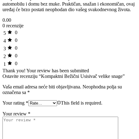
automobilu i domu bez muke. Praktičan, snažan i ekonomičan, ovaj
uređaj će brzo postati neophodan dio vašeg svakodnevnog života.
0.00
0 recenzije
0
5
0
4
0
3
0
2
0
1
Thank you!
Your review has been submitted
Ostavite recenziju “Kompaktni Bežični Usisivač velike snage”
Vaša email adresa neće biti objavljivana.
Neophodna polja su
označena sa
*
Your rating
*
This field is required.
Your review
*