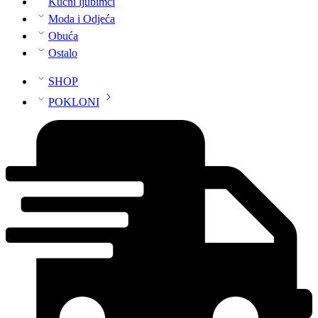
Kućni ljubimci
Moda i Odjeća
Obuća
Ostalo
SHOP
POKLONI