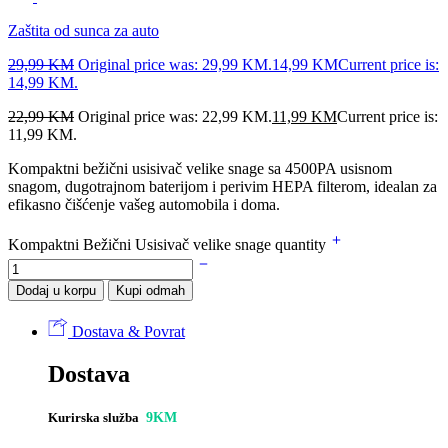
Zaštita od sunca za auto
29,99
KM
Original price was: 29,99 KM.
14,99
KM
Current price is:
14,99 KM.
22,99
KM
Original price was: 22,99 KM.
11,99
KM
Current price is:
11,99 KM.
Kompaktni bežični usisivač velike snage sa 4500PA usisnom
snagom, dugotrajnom baterijom i perivim HEPA filterom, idealan za
efikasno čišćenje vašeg automobila i doma.
Kompaktni Bežični Usisivač velike snage quantity
Dodaj u korpu
Kupi odmah
Dostava & Povrat
Dostava
Kurirska služba
9KM