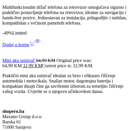
Multifunkcionalni držač telefona za retrovizor omogućava sigurno i
praktično postavljanje telefona na retrovizor, idealan za navigaciju i
hands-free pozive. Jednostavan za instalaciju, prilagodljiv i stabilan,
kompatibilan s većinom pametnih telefona.
-49%
Limited
Dodaj u korpu
Mini aku usisivač
64,99
KM
Original price was:
64,99 KM.
32,99
KM
Current price is: 32,99 KM.
Praktični mini aku usisivač idealan za brzo i efikasno čišćenje
automobila i motocikala. Snažan motor, dugotrajna baterija i
kompaktan dizajn čine ga savršenim izborom za temeljito čišćenje
vašeg vozila. Uvjerite se u njegovu učinkovitost danas.
shopero.ba
Maxano Group d.o.o.
Barska 61
71000 Sarajevo