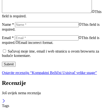
This
field is required.
Name
*
This field is
required.
Email
*
This field is
required.
Email incorrect format.
Sačuvaj moje ime, email i web stranicu u ovom browseru za
buduće komentare.
Ostavite recenziju “Kompaktni Bežični Usisivač velike snage”
Recenzije
Još uvijek nema recenzija
Tags