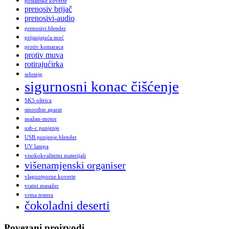
poštanske koverte
prenosiv brijač
prenosivi-audio
prenosivi blender
prijanjajuća moć
protiv komaraca
protiv muva
rotirajućirka
selotejp
sigurnosni konac čišćenje
SK5 oštrica
smoothie aparat
snažan-motor
usb-c punjenje
USB punjenje blender
UV lampa
visokokvalitetni materijali
višenamjenski organiser
vlagootporne koverte
vratni masažer
vrtna testera
čokoladni deserti
Povezani proizvodi