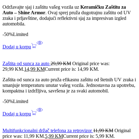
Održavajte sjaj i zaštitu vašeg vozila uz
Keramičku Zaštitu za
Auto – Shine Armor
. Ovaj sprej pruža dugotrajnu zaštitu od UV
zraka i prljavštine, dodajući reflektivni sjaj za impresivan izgled
automobila.
-50%
Limited
Dodaj u korpu
Zaštita od sunca za auto
29,99
KM
Original price was:
29,99 KM.
14,99
KM
Current price is: 14,99 KM.
Zaštita od sunca za auto pruža efikasnu zaštitu od štetnih UV zraka i
smanjuje temperaturu unutar vašeg vozila. Jednostavna za upotrebu,
kompaktna i izdržljiva, savršena je za svaki automobil.
-50%
Limited
Dodaj u korpu
Multifunkcionalni držač telefona za retrovizor
11,99
KM
Original
price was: 11,99 KM.
5,99
KM
Current price is: 5,99 KM.