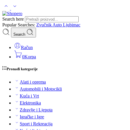
Search here
Popular Searches:
Zvučnik
Auto
Ljubimac
Search
Račun
0
Korpa
Pronađi kategorije
Alati i oprema
Automobili i Motocikli
Kuća i Vrt
Elektronika
Zdravlje i Ljepota
Igračke i Igre
Sport i Rekreacija