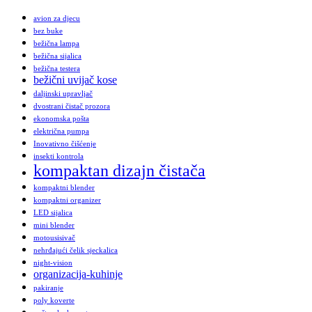
avion za djecu
bez buke
bežična lampa
bežična sijalica
bežična testera
bežični uvijač kose
daljinski upravljač
dvostrani čistač prozora
ekonomska pošta
električna pumpa
Inovativno čišćenje
insekti kontrola
kompaktan dizajn čistača
kompaktni blender
kompaktni organizer
LED sijalica
mini blender
motousisivač
nehrđajući čelik sjeckalica
night-vision
organizacija-kuhinje
pakiranje
poly koverte